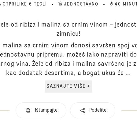
OTPRILIKE 6 TEGLI
JEDNOSTAVNO
40 MINU
žele od ribiza i malina sa crnim vinom – jednos
zimnicu!
 i malina sa crnim vinom donosi savršen spoj v
jednostavnu pripremu, možeš lako napraviti d
nog vina. Žele od ribiza i malina savršeno je za
kao dodatak desertima, a bogat ukus će ...
SAZNAJTE VIŠE +
Ištampajte
Podelite