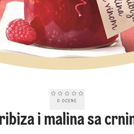
Current rating 0.0. Click to rate.
0
OCENE
 ribiza i malina sa crn