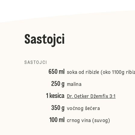
Sastojci
SASTOJCI
650 ml
soka od ribizle (oko 1100g ribi
250 g
malina
1 kesica
Dr. Oetker Džemfix 3:1
350 g
voćnog šećera
100 ml
crnog vina (suvog)