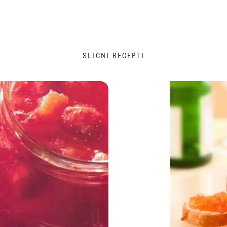
SLIČNI RECEPTI
Džem od kajsija sa makom