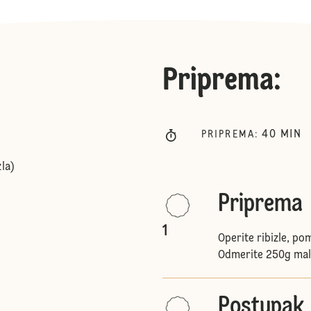
Priprema
:
40
MIN
PRIPREMA
:
zla)
Priprema
1
Operite ribizle, po
Odmerite 250g mal
Postupak