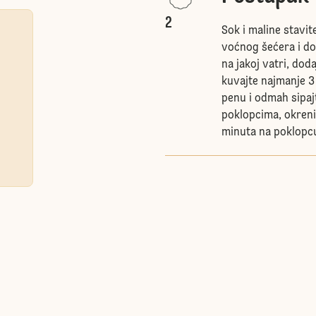
2
Sok i maline stavit
voćnog šećera i d
na jakoj vatri, dod
kuvajte najmanje 3
penu i odmah sipajt
poklopcima, okrenit
minuta na poklopc