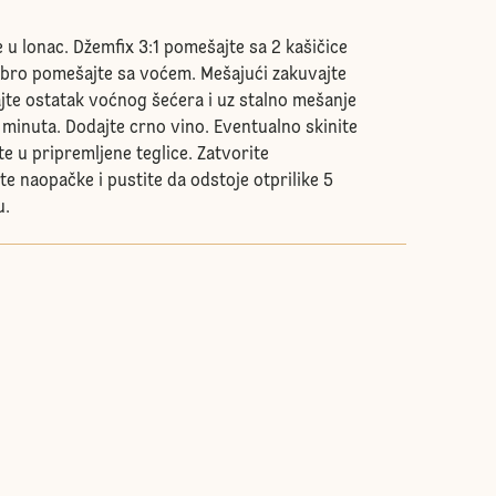
e u lonac. Džemfix 3:1 pomešajte sa 2 kašičice
obro pomešajte sa voćem. Mešajući zakuvajte
ajte ostatak voćnog šećera i uz stalno mešanje
 minuta. Dodajte crno vino. Eventualno skinite
e u pripremljene teglice. Zatvorite
e naopačke i pustite da odstoje otprilike 5
u.