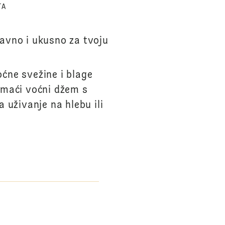
TA
tavno i ukusno za tvoju
oćne svežine i blage
omaći voćni džem s
 uživanje na hlebu ili