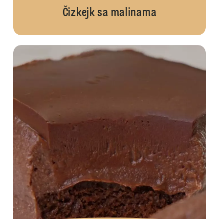
Čizkejk sa malinama