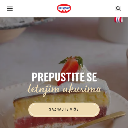
PREPUSTITE SE
letnjim ukusima
Saznajte više
SAZNAJTE VIŠE