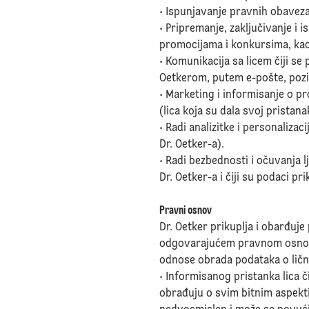
• Ispunjavanje pravnih obaveza 
• Pripremanje, zaključivanje i 
promocijama i konkursima, kao 
• Komunikacija sa licem čiji se
Oetkerom, putem e-pošte, poziv
• Marketing i informisanje o p
(lica koja su dala svoj prista
• Radi analizitke i personalizac
Dr. Oetker-a).
• Radi bezbednosti i očuvanja 
Dr. Oetker-a i čiji su podaci p
Pravni osnov
Dr. Oetker prikuplja i obarđuj
odgovarajućem pravnom osnovu. 
odnose obrada podataka o ličn
• Informisanog pristanka lica č
obrađuju o svim bitnim aspektim