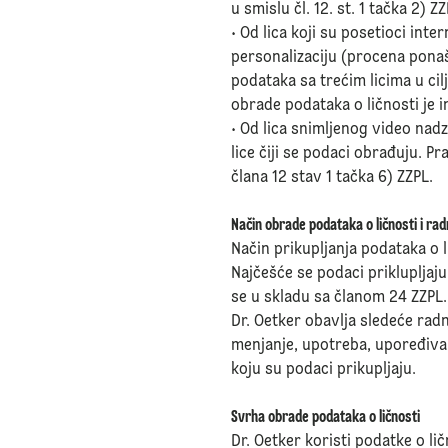
u smislu čl. 12. st. 1 tačka 2) ZZ
• Od lica koji su posetioci inte
personalizaciju (procena ponaša
podataka sa trećim licima u ci
obrade podataka o ličnosti je i
• Od lica snimljenog video nadz
lice čiji se podaci obrađuju. P
člana 12 stav 1 tačka 6) ZZPL.
Način obrade podataka o ličnosti i ra
Način prikupljanja podataka o l
Najčešće se podaci priklupljaju
se u skladu sa članom 24 ZZPL.
Dr. Oetker obavlja sledeće radn
menjanje, upotreba, upoređiva
koju su podaci prikupljaju.
Svrha obrade podataka o ličnosti
Dr. Oetker koristi podatke o li