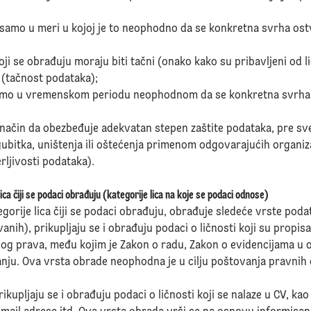
u samo u meri u kojoj je to neophodno da se konkretna svrha ost
koji se obrađuju moraju biti tačni (onako kako su pribavljeni od li
 (tačnost podataka);
 samo u vremenskom periodu neophodnom da se konkretna svrha 
 način da obezbeđuje adekvatan stepen zaštite podataka, pre sv
ubitka, uništenja ili oštećenja primenom odgovarajućih organiza
erljivosti podataka).
lica čiji se podaci obrađuju (kategorije lica na koje se podaci odnose)
gorije lica čiji se podaci obrađuju, obrađuje sledeće vrste podat
anih), prikupljaju se i obrađuju podaci o ličnosti koji su prop
nog prava, među kojim je Zakon o radu, Zakon o evidencijama u o
ju. Ova vrsta obrade neophodna je u cilju poštovanja pravnih
rikupljaju se i obrađuju podaci o ličnosti koji se nalaze u CV, ka