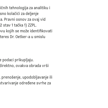
ičnih tehnologija za analitiku i
no kolačići za deljenje
a. Pravni osnov za ovaj vid
2 stav 1 tačka 1) ZZPL.
ovu kojih se može identifikovati
nteres Dr. Oetker-a u smislu
e podaci prikupljaju.
ndirektno, ovakva obrada vrši
, prenošenje, upodobljavanje ili
ostvarivanje određene svrhe za