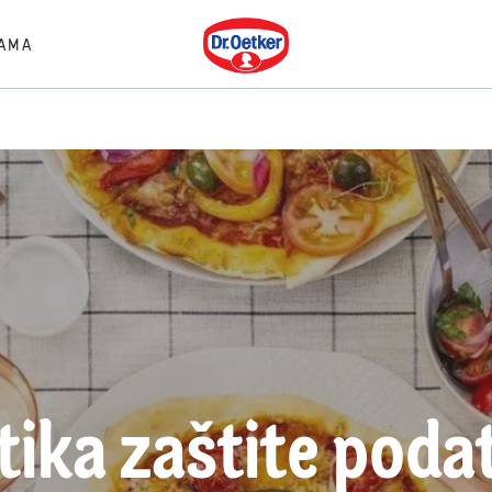
Dr. Oetker
AMA
itika zaštite poda