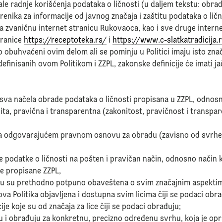
tale radnje korišćenja podataka o ličnosti (u daljem tekstu: obrad
nika za informacije od javnog značaja i zaštitu podataka o ličn
lja zvaničnu internet stranicu Rukovaoca, kao i sve druge intern
tranice
https://receptoteka.rs/
i
https://www.c-slatkatradicija.
čito obuhvaćeni ovim delom ali se pominju u Politici imaju isto zn
definisanih ovom Politikom i ZZPL, zakonske definicije će imati j
sva načela obrade podataka o ličnosti propisana u ZZPL, odnos
ita, pravična i transparentna (zakonitost, pravičnost i transpar
a odgovarajućem pravnom osnovu za obradu (zavisno od svrhe obr
e podatke o ličnosti na pošten i pravičan način, odnosno način ko
ze propisane ZZPL,
ađuju su prethodno potpuno obaveštena o svim značajnim aspekt
 ova Politika objavljena i dostupna svim licima čiji se podaci obr
e koje su od značaja za lice čiji se podaci obrađuju;
aju i obrađuju za konkretnu, precizno određenu svrhu, koja je op