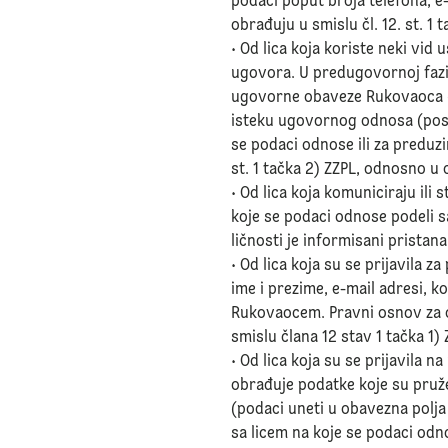
podaci poput broja telefona, e
obrađuju u smislu čl. 12. st. 1 t
• Od lica koja koriste neki vid
ugovora. U predugovornoj fazi 
ugovorne obaveze Rukovaoca (u 
isteku ugovornog odnosa (post
se podaci odnose ili za preduzi
st. 1 tačka 2) ZZPL, odnosno u 
• Od lica kojа komuniciraju ili 
koje se podaci odnose podeli 
ličnosti je informisani pristana
• Od lica koja su se prijavila 
ime i prezime, e-mail adresi, k
Rukovaocem. Pravni osnov za ov
smislu člana 12 stav 1 tačka 1) 
• Od lica koja su se prijavila n
obrađuje podatke koje su pruž
(podaci uneti u obavezna polja
sa licem na koje se podaci odno