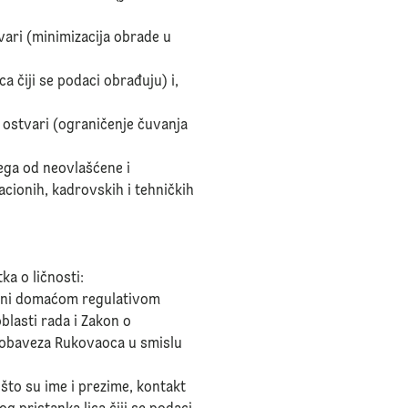
vari (minimizacija obrade u
ca čiji se podaci obrađuju) i,
ostvari (ograničenje čuvanja
ega od neovlašćene i
cionih, kadrovskih i tehničkih
ka o ličnosti:
isani domaćom regulativom
blasti rada i Zakon o
 obaveza Rukovaoca u smislu
o što su ime i prezime, kontakt