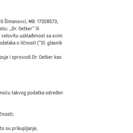
310 Šimanovci, MB: 17328573,
u: ,,Dr. Oetker“ ili
e celovitu usklađenost sa svim
dataka o ličnosti ("Sl. glasnik
zuje i sprovodi Dr. Oetker kao
t pomoću takvog podatka određen
čnosti;
to su prikupljanje,