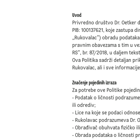
Uvod
Privredno društvo Dr. Oetker d
PIB: 100137621, koje zastupa dir
„Rukovalac”) obradu podataka o
pravnim obavezama s tim u vezi,
RS", br. 87/2018, u daljem tekst
Ova Politika sadrži detaljan pr
Rukovalac, ali i sve informacije
Značenje pojedinih izraza
Za potrebe ove Politike pojedin
• Podatak o ličnosti podrazume
ili odrediv;
• Lice na koje se podaci odnose
• Rukolavac podrazumeva Dr. Oe
• Obrađivač obuhvata fizičko il
• Obrada podataka o ličnosti pr