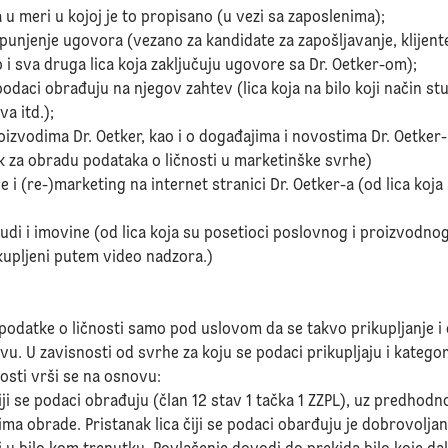
u meri u kojoj je to propisano (u vezi sa zaposlenima);
ispunjenje ugovora (vezano za kandidate za zapošljavanje, klijent
i sva druga lica koja zaključuju ugovore sa Dr. Oetker-om);
 podaci obrađuju na njegov zahtev (lica koja na bilo koji način st
a itd.);
roizvodima Dr. Oetker, kao i o događajima i novostima Dr. Oetker
nak za obradu podataka o ličnosti u marketinške svrhe)
ije i (re-)marketing na internet stranici Dr. Oetker-a (od lica koj
ljudi i imovine (od lica koja su posetioci poslovnog i proizvodn
rikupljeni putem video nadzora.)
e podatke o ličnosti samo pod uslovom da se takvo prikupljanje 
U zavisnosti od svrhe za koju se podaci prikupljaju i kategorij
osti vrši se na osnovu:
iji se podaci obrađuju (član 12 stav 1 tačka 1 ZZPL), uz predhodno
a obrade. Pristanak lica čiji se podaci obarđuju je dobrovoljan, 