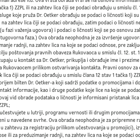
-mail adrese itd. Ova vrsta obrada vrši se na osnovu informisano
ačka 1) ZZPL ili na zahtev lica čiji se podaci obrađuju u smislu čl. 
 usluge koje pruža Dr. Oetker obrađuju se podaci o ličnosti koji s
na zahtev lica čiji se podaci obrađuju, zatim podaci o ličnosti 
fazi važenja ugovora) i podaci o ličnosti koji se po osnovu za
ugovorna faza.) Ova obrada neophodna je za izvršenje ugovora
manje radnji, na zahtev lica na koje se podaci odnose, pre zaklju
cilju poštovanja pravnih obaveza Rukovaoca u smislu čl. 12. st. 1
stupaju u kontakt sa Dr. Oetker, prikuplja i obrađuje ime i prezim
sa Rukovaocem prilikom ostvarivanja kontakta. Pravni osnov za 
k lica čiji se podaci obrađuju u smislu člana 12 stav 1 tačka 1) ZZ
za prijem bilten Dr. Oetker-a koji sadrži podatke o promocijama i d
ontakt informacije, kao i druge podatke koje lice na koje se poda
aj vid obrade podataka o ličnosti je informisani pristanak lica 
ZZPL;
a učestvujete u lutriji, programu vernosti ili drugim promocijama,
eni u navedene svrhe. Ova obrada neophodna je za pripremne ra
 u zahtevu za registraciju prilikom učestvovanja u promojici), 
se ili za preduzimanje radnji, na zahtev lica na koje se podaci 