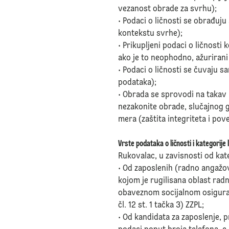
vezanost obrade za svrhu);
• Podaci o ličnosti se obrađuj
kontekstu svrhe);
• Prikupljeni podaci o ličnosti 
ako je to neophodno, ažurirani
• Podaci o ličnosti se čuvaju
podataka);
• Obrada se sprovodi na takav
nezakonite obrade, slučajnog g
mera (zaštita integriteta i pov
Vrste podataka o ličnosti i kategorije 
Rukovalac, u zavisnosti od kate
• Od zaposlenih (radno angažov
kojom je rugilisana oblast rad
obaveznom socijalnom osiguran
čl. 12 st. 1 tačka 3) ZZPL;
• Od kandidata za zaposlenje, p