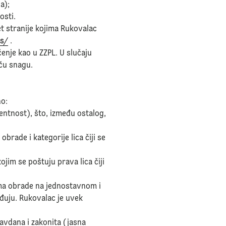
a);
osti.
et stranije kojima Rukovalac
rs/
.
ačenje kao u ZZPL. U slučaju
aču snagu.
no:
entnost), što, između ostalog,
ade i kategorije lica čiji se
jim se poštuju prava lica čiji
ima obrade na jednostavnom i
ađuju. Rukovalac je uvek
ravdana i zakonita (jasna