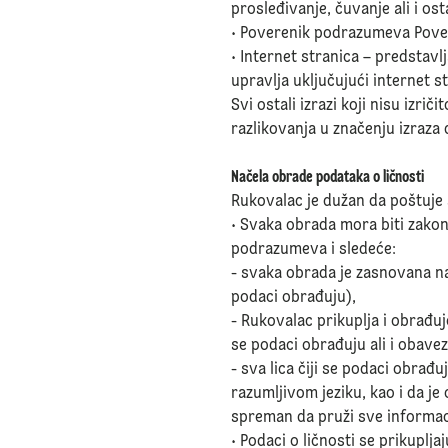
prosleđivanje, čuvanje ali i os
• Poverenik podrazumeva Povere
• Internet stranica – predstav
upravlja uključujući internet s
Svi ostali izrazi koji nisu izri
razlikovanja u značenju izraza 
Načela obrade podataka o ličnosti
Rukovalac je dužan da poštuje 
• Svaka obrada mora biti zakon
podrazumeva i sledeće:
- svaka obrada je zasnovana n
podaci obrađuju),
- Rukovalac prikuplja i obrađuj
se podaci obrađuju ali i obave
- sva lica čiji se podaci obr
razumljivom jeziku, kao i da je
spreman da pruži sve informacij
• Podaci o ličnosti se prikuplj