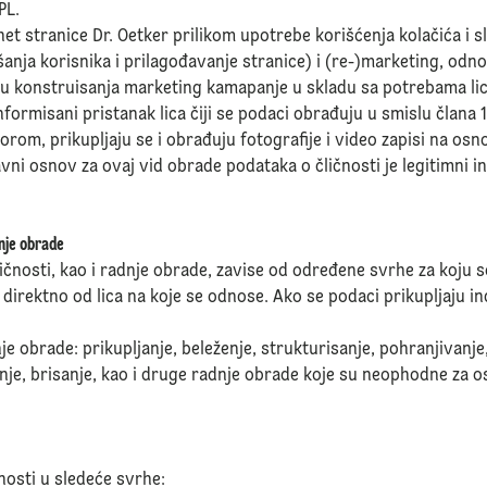
PL.
rnet stranice Dr. Oetker prilikom upotrebe korišćenja kolačića i sl
nja korisnika i prilagođavanje stranice) i (re-)marketing, odnos
lju konstruisanja marketing kamapanje u skladu sa potrebama lic
nformisani pristanak lica čiji se podaci obrađuju u smislu člana 1
orom, prikupljaju se i obrađuju fotografije i video zapisi na osn
ravni osnov za ovaj vid obrade podataka o čličnosti je legitimni i
dnje obrade
ičnosti, kao i radnje obrade, zavise od određene svrhe za koju s
 direktno od lica na koje se odnose. Ako se podaci prikupljaju i
je obrade: prikupljanje, beleženje, strukturisanje, pohranjivanje
nje, brisanje, kao i druge radnje obrade koje su neophodne za 
čnosti u sledeće svrhe: