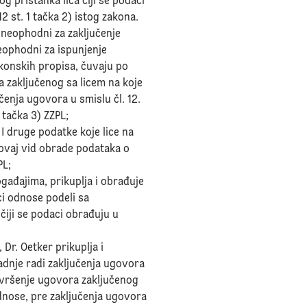
g pristanka lica čiji se podaci
12 st. 1 tačka 2) istog zakona.
u neophodni za zaključenje
neophodni za ispunjenje
konskih propisa, čuvaju po
 zaključenog sa licem na koje
čenja ugovora u smislu čl. 12.
 tačka 3) ZZPL;
e I druge podatke koje lice na
ovaj vid obrade podataka o
PL;
ogađajima, prikuplja i obrađuje
ci odnose podeli sa
čiji se podaci obrađuju u
 Dr. Oetker prikuplja i
dnje radi zaključenja ugovora
izvršenje ugovora zaključenog
odnose, pre zaključenja ugovora