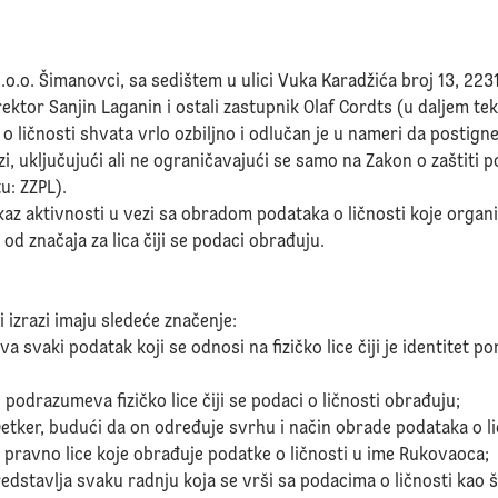
.o.o. Šimanovci, sa sedištem u ulici Vuka Karadžića broj 13, 22
ektor Sanjin Laganin i ostali zastupnik Olaf Cordts (u daljem tekst
 ličnosti shvata vrlo ozbiljno i odlučan je u nameri da postign
 uključujući ali ne ograničavajući se samo na Zakon o zaštiti po
u: ZZPL).
ikaz aktivnosti u vezi sa obradom podataka o ličnosti koje organi
 od značaja za lica čiji se podaci obrađuju.
i izrazi imaju sledeće značenje:
va svaki podatak koji se odnosi na fizičko lice čiji je identite
 podrazumeva fizičko lice čiji se podaci o ličnosti obrađuju;
tker, budući da on određuje svrhu i način obrade podataka o li
i pravno lice koje obrađuje podatke o ličnosti u ime Rukovaoca;
edstavlja svaku radnju koja se vrši sa podacima o ličnosti kao š