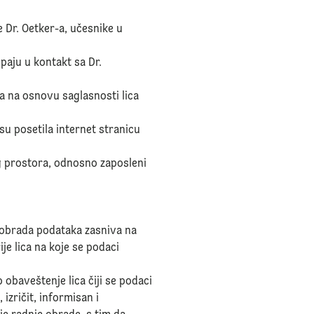
e Dr. Oetker-a, učesnike u
upaju u kontakt sa Dr.
-a na osnovu saglasnosti lica
a su posetila internet stranicu
og prostora, odnosno zaposleni
i obrada podataka zasniva na
e lica na koje se podaci
 obaveštenje lica čiji se podaci
izričit, informisan i