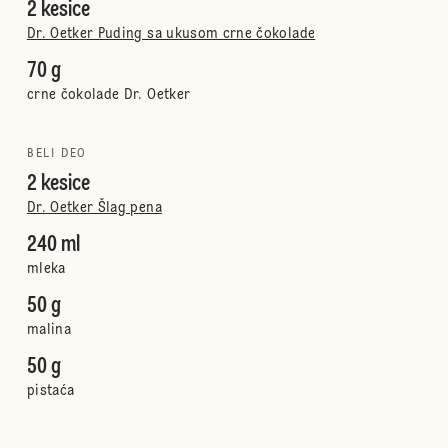
2 kesice
Dr. Oetker Puding sa ukusom crne čokolade
70 g
crne čokolade Dr. Oetker
BELI DEO
2 kesice
Dr. Oetker Šlag pena
240 ml
mleka
50 g
malina
50 g
pistaća