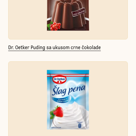
Dr. Oetker Puding sa ukusom crne čokolade