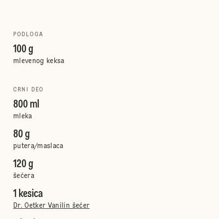
PODLOGA
100 g
mlevenog keksa
CRNI DEO
800 ml
mleka
80 g
putera/maslaca
120 g
šećera
1 kesica
Dr. Oetker Vanilin šećer