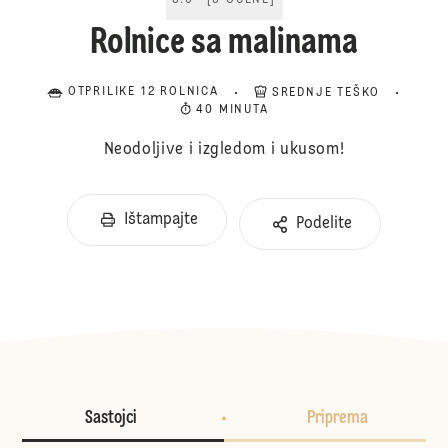
5.0
[
3
OCENE
]
Rolnice sa malinama
OTPRILIKE 12 ROLNICA
SREDNJE TEŠKO
40 MINUTA
Neodoljive i izgledom i ukusom!
Ištampajte
Podelite
Sastojci
Priprema