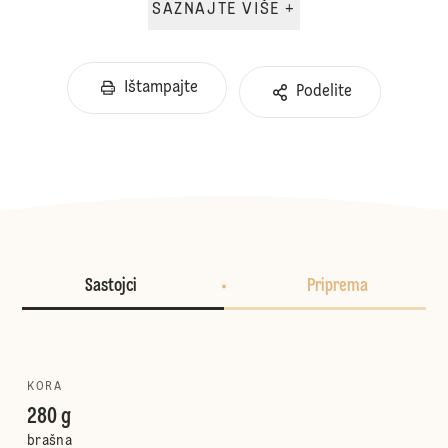
SAZNAJTE VIŠE +
Ištampajte
Podelite
Sastojci
Priprema
KORA
280 g
brašna