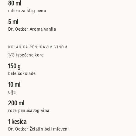
80 ml
mleka za šlag penu
5 ml
Dr. Oetker Aroma vanila
KOLAČ SA PENUŠAVIM VINOM
1/3 ispečene kore
150 g
bele čokolade
10 ml
ulja
200 ml
roze penušavog vina
1 kesica
Dr. Oetker Želatin beli mleveni