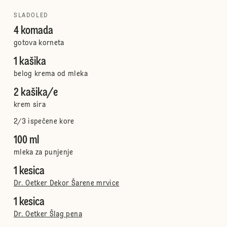
SLADOLED
4 komada
gotova korneta
1 kašika
belog krema od mleka
2 kašika/e
krem sira
2/3 ispečene kore
100 ml
mleka za punjenje
1 kesica
Dr. Oetker Dekor Šarene mrvice
1 kesica
Dr. Oetker Šlag pena