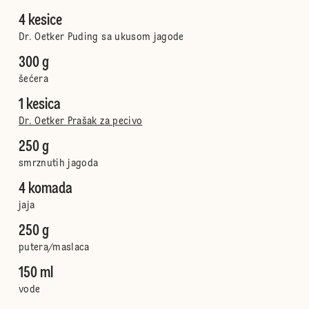
4 kesice
Dr. Oetker Puding sa ukusom jagode
300 g
šećera
1 kesica
Dr. Oetker Prašak za pecivo
250 g
smrznutih jagoda
4 komada
jaja
250 g
putera/maslaca
150 ml
vode