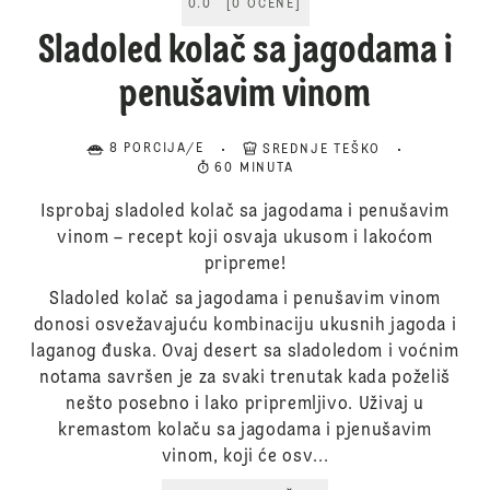
0.0
[
0
OCENE
]
Sladoled kolač sa jagodama i
penušavim vinom
8 PORCIJA/E
SREDNJE TEŠKO
60 MINUTA
Isprobaj sladoled kolač sa jagodama i penušavim
vinom – recept koji osvaja ukusom i lakoćom
pripreme!
Sladoled kolač sa jagodama i penušavim vinom
donosi osvežavajuću kombinaciju ukusnih jagoda i
laganog đuska. Ovaj desert sa sladoledom i voćnim
notama savršen je za svaki trenutak kada poželiš
nešto posebno i lako pripremljivo. Uživaj u
kremastom kolaču sa jagodama i pjenušavim
vinom, koji će osv...