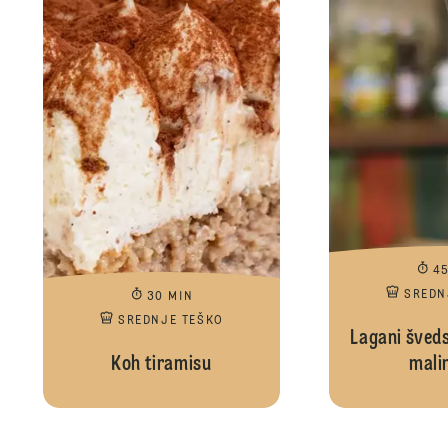
4
SREDN
30 MIN
SREDNJE TEŠKO
Lagani šveds
Koh tiramisu
mali