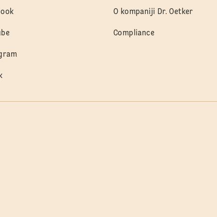
book
O kompaniji Dr. Oetker
ube
Compliance
agram
k