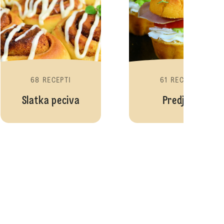
68 RECEPTI
61 RECEPTI
Slatka peciva
Predjela
Kisela zimnica