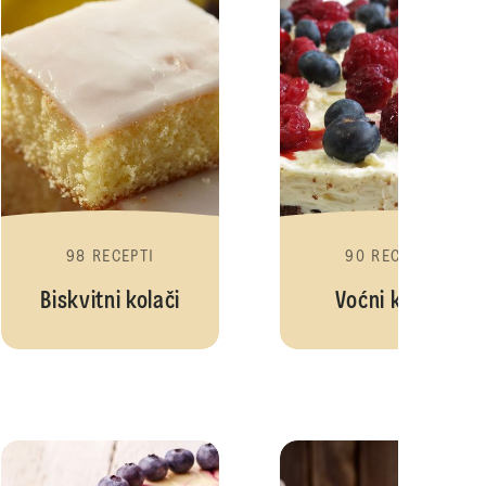
98 RECEPTI
90 RECEPTI
Biskvitni kolači
Voćni kolači
e
Kremaste torte
Voćne