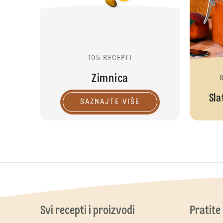
105 RECEPTI
Zimnica
Sla
SAZNAJTE VIŠE
Svi recepti i proizvodi
Pratite