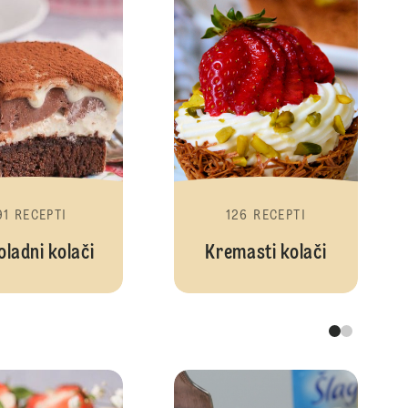
91 RECEPTI
126 RECEPTI
ladni kolači
Kremasti kolači
Torte
Čokoladne tort