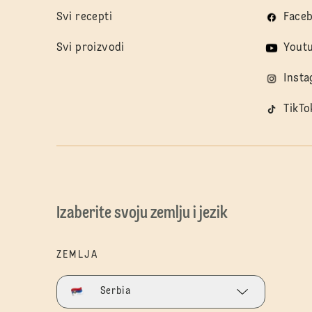
Svi recepti
Face
Svi proizvodi
Yout
Inst
TikTo
Izaberite svoju zemlju i jezik
ZEMLJA
Serbia