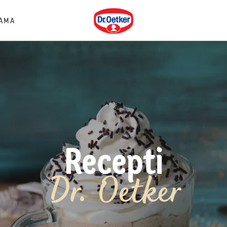
Dr. Oetker
AMA
Recepti
Dr. Oetker