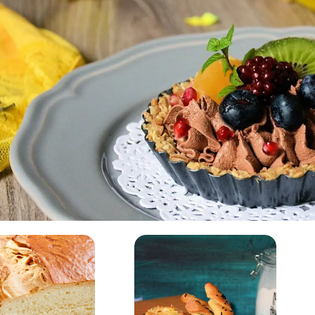
Hleb i peciva
Hleb