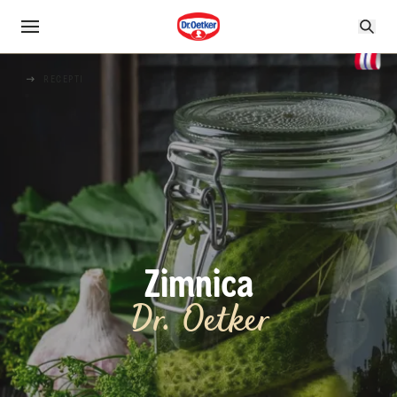
RECEPTI
Zimnica
Dr. Oetker