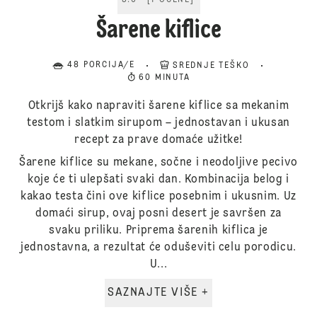
5.0
[
1
OCENE
]
Šarene kiflice
48 PORCIJA/E
SREDNJE TEŠKO
60 MINUTA
Otkrijš kako napraviti šarene kiflice sa mekanim
testom i slatkim sirupom – jednostavan i ukusan
recept za prave domaće užitke!
Šarene kiflice su mekane, sočne i neodoljive pecivo
koje će ti ulepšati svaki dan. Kombinacija belog i
kakao testa čini ove kiflice posebnim i ukusnim. Uz
domaći sirup, ovaj posni desert je savršen za
svaku priliku. Priprema šarenih kiflica je
jednostavna, a rezultat će oduševiti celu porodicu.
U...
SAZNAJTE VIŠE +