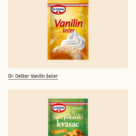
Dr. Oetker Vanilin šećer