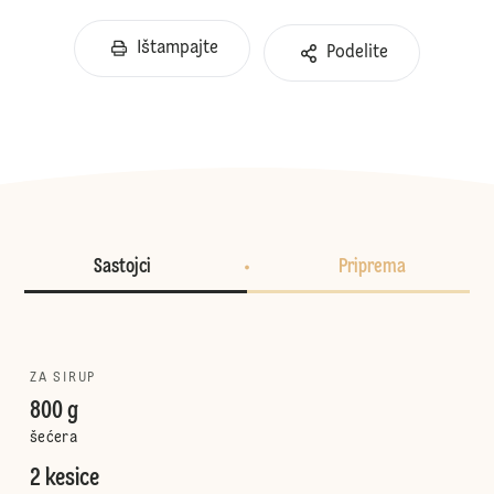
Ištampajte
Podelite
Sastojci
Priprema
ZA SIRUP
800 g
šećera
2 kesice