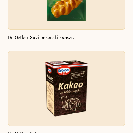
Dr. Oetker Suvi pekarski kvasac