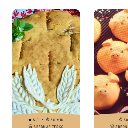
5.0
30 MIN
6
SREDNJE TEŠKO
SREDN