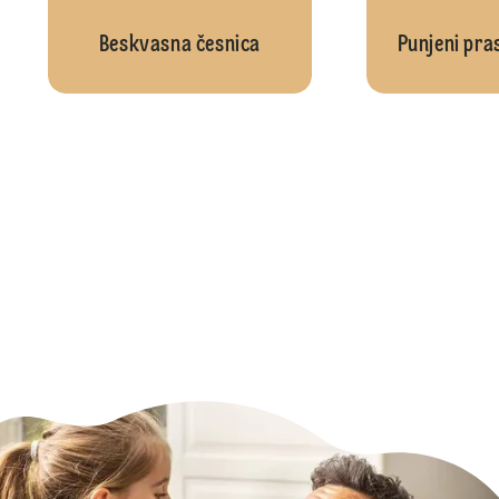
Beskvasna česnica
Punjeni pras