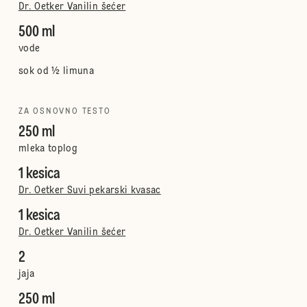
Dr. Oetker Vanilin šećer
500 ml
vode
sok od ½ limuna
ZA OSNOVNO TESTO
250 ml
mleka toplog
1 kesica
Dr. Oetker Suvi pekarski kvasac
1 kesica
Dr. Oetker Vanilin šećer
2
jaja
250 ml