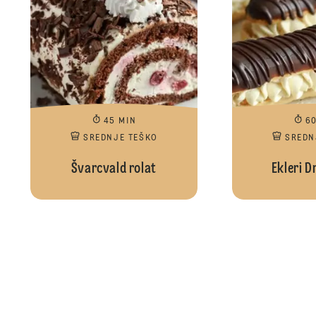
45 MIN
6
SREDNJE TEŠKO
SREDN
Švarcvald rolat
Ekleri D