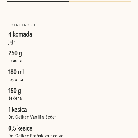
POTREBNO JE
4 komada
jaja
250 g
brašna
180 ml
jogurta
150 g
šećera
1 kesica
Dr. Oetker Vanilin šećer
0,5 kesice
Dr. Oetker Prašak za pecivo