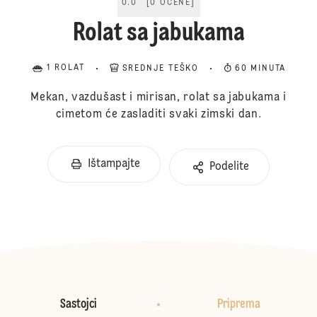
0.0
[
0
OCENE
]
Rolat sa jabukama
1 ROLAT
SREDNJE TEŠKO
60 MINUTA
Mekan, vazdušast i mirisan, rolat sa jabukama i
cimetom će zasladiti svaki zimski dan.
Ištampajte
Podelite
Sastojci
Priprema