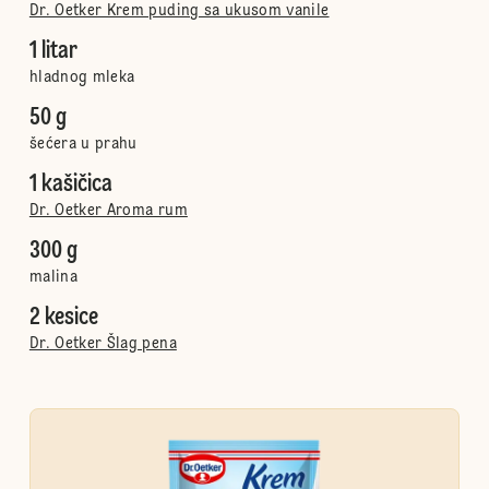
Dr. Oetker Krem puding sa ukusom vanile
1 litar
hladnog mleka
50 g
šećera u prahu
1 kašičica
Dr. Oetker Aroma rum
300 g
malina
2 kesice
Dr. Oetker Šlag pena