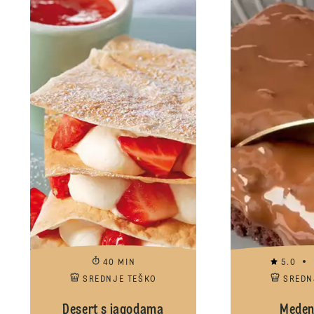
40 MIN
5.0
SREDNJE TEŠKO
SREDN
Desert s jagodama
Meden