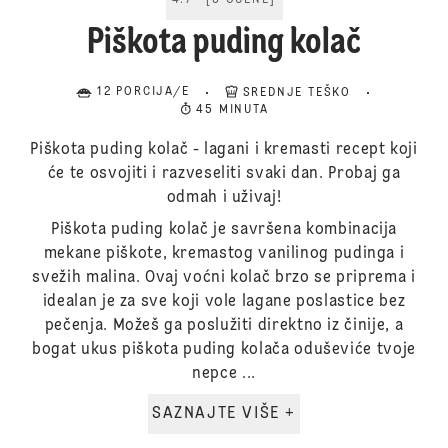
4.7
[
3
OCENE
]
Piškota puding kolač
12 PORCIJA/E
SREDNJE TEŠKO
45 MINUTA
Piškota puding kolač - lagani i kremasti recept koji
će te osvojiti i razveseliti svaki dan. Probaj ga
odmah i uživaj!
Piškota puding kolač je savršena kombinacija
mekane piškote, kremastog vanilinog pudinga i
svežih malina. Ovaj voćni kolač brzo se priprema i
idealan je za sve koji vole lagane poslastice bez
pečenja. Možeš ga poslužiti direktno iz činije, a
bogat ukus piškota puding kolača oduševiće tvoje
nepce ...
SAZNAJTE VIŠE +