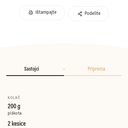
Ištampajte
Podelite
Sastojci
Priprema
KOLAČ
200 g
piškota
2 kesice