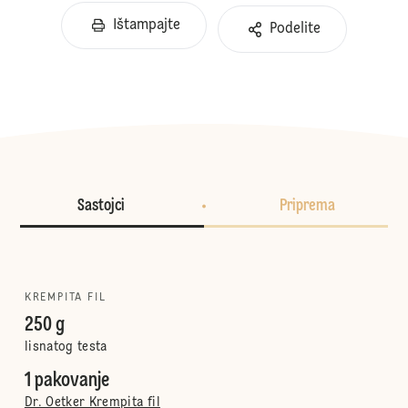
Ištampajte
Podelite
Sastojci
Priprema
KREMPITA FIL
250 g
lisnatog testa
1 pakovanje
Dr. Oetker Krempita fil