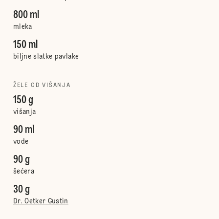
800 ml
mleka
150 ml
biljne slatke pavlake
ŽELE OD VIŠANJA
150 g
višanja
90 ml
vode
90 g
šećera
30 g
Dr. Oetker Gustin