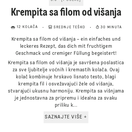
5.0
[
1
OCENE
]
Krempita sa filom od višanja
12 KOLAČA
SREDNJE TEŠKO
30 MINUTA
Krempita sa filom od višanja – ein einfaches und
leckeres Rezept, das dich mit fruchtigem
Geschmack und cremiger Füllung begeistert!
Krempita sa filom od višanja je savršena poslastica
za sve ljubitelje voćnih i kremastih kolača. Ovaj
kolač kombinuje hrskavo lisnato testo, blagi
krempita fil i osvežavajući žele od višanja,
stvarajući ukusnu harmoniju. Krempita sa višnjama
je jednostavna za pripremu i idealna za svaku
priliku k...
SAZNAJTE VIŠE +