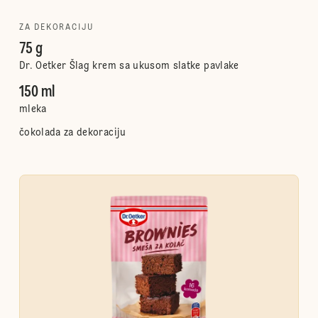
ZA DEKORACIJU
75 g
Dr. Oetker Šlag krem sa ukusom slatke pavlake
150 ml
mleka
čokolada za dekoraciju