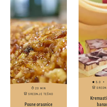
5.0
SREDN
20 MIN
SREDNJE TEŠKO
Kremasti
Posne orasnice
bana