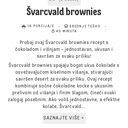
5.0
[
3
OCENE
]
Švarcvald brownies
16 PORCIJA/E
SREDNJE TEŠKO
40 MINUTA
Probaj ovaj Švarcvald brownies recept s
čokoladom i višnjam – jednostavan, ukusan i
savršen za svaku priliku!
Švarcvald brownies spajaju bogat ukus čokolade s
osvežavajućom kiselinom višanja, stvarajući
savršen desert za svaku priliku. Ovaj recept
kombinuje sočne čokoladne kocke s ukusnim
prelivom od višanja i finim šlagom, čineći svaki
zalogaj posebnim. Ako voliš jednostavne, a efektne
kolače, Švarcvald...
SAZNAJTE VIŠE +