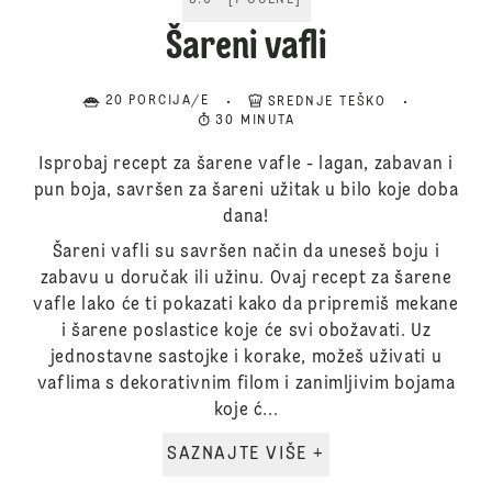
5.0
[
1
OCENE
]
Šareni vafli
20 PORCIJA/E
SREDNJE TEŠKO
30 MINUTA
Isprobaj recept za šarene vafle - lagan, zabavan i
pun boja, savršen za šareni užitak u bilo koje doba
dana!
Šareni vafli su savršen način da uneseš boju i
zabavu u doručak ili užinu. Ovaj recept za šarene
vafle lako će ti pokazati kako da pripremiš mekane
i šarene poslastice koje će svi obožavati. Uz
jednostavne sastojke i korake, možeš uživati u
vaflima s dekorativnim filom i zanimljivim bojama
koje ć...
SAZNAJTE VIŠE +