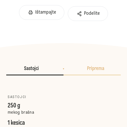
Ištampajte
Podelite
Sastojci
Priprema
SASTOJCI
250 g
mekog brašna
1 kesica