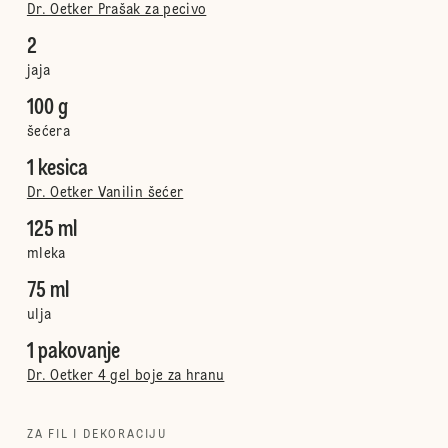
Dr. Oetker Prašak za pecivo
2
jaja
100 g
šećera
1 kesica
Dr. Oetker Vanilin šećer
125 ml
mleka
75 ml
ulja
1 pakovanje
Dr. Oetker 4 gel boje za hranu
ZA FIL I DEKORACIJU