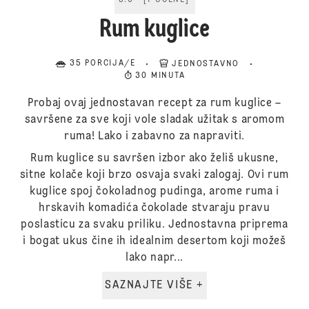
5.0
[
1
OCENE
]
Rum kuglice
35 PORCIJA/E
JEDNOSTAVNO
30 MINUTA
Probaj ovaj jednostavan recept za rum kuglice –
savršene za sve koji vole sladak užitak s aromom
ruma! Lako i zabavno za napraviti.
Rum kuglice su savršen izbor ako želiš ukusne,
sitne kolače koji brzo osvaja svaki zalogaj. Ovi rum
kuglice spoj čokoladnog pudinga, arome ruma i
hrskavih komadića čokolade stvaraju pravu
poslasticu za svaku priliku. Jednostavna priprema
i bogat ukus čine ih idealnim desertom koji možeš
lako napr...
SAZNAJTE VIŠE +