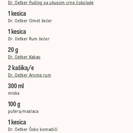
Dr. Oetker Puding sa ukusom crne čokolade
1 kesica
Dr. Oetker Cimet šećer
1 kesica
Dr. Oetker Rum šećer
20 g
Dr. Oetker Kakao
2 kašika/e
Dr. Oetker Aroma rum
300 ml
mleka
100 g
putera/maslaca
1 kesica
Dr. Oetker Čoko komadići