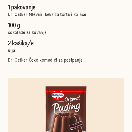
1 pakovanje
Dr. Oetker Mleveni keks za torte i kolače
100 g
čokolade za kuvanje
2 kašika/e
ulja
Dr. Oetker Čoko komadići za posipanje