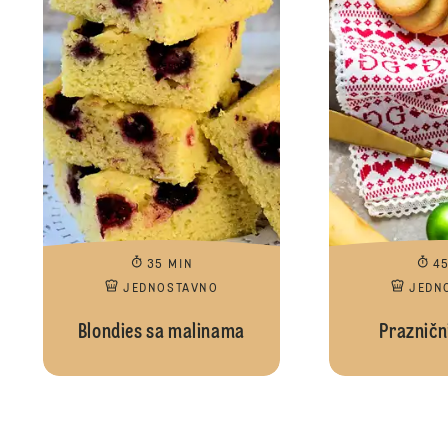
35 MIN
4
JEDNOSTAVNO
JEDN
Blondies sa malinama
Praznični