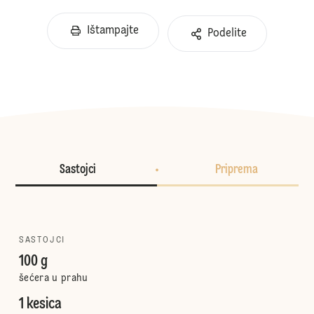
Ištampajte
Podelite
Sastojci
Priprema
SASTOJCI
100 g
šećera u prahu
1 kesica