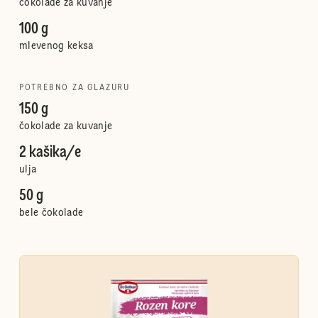
čokolade za kuvanje
100 g
mlevenog keksa
POTREBNO ZA GLAZURU
150 g
čokolade za kuvanje
2 kašika/e
ulja
50 g
bele čokolade