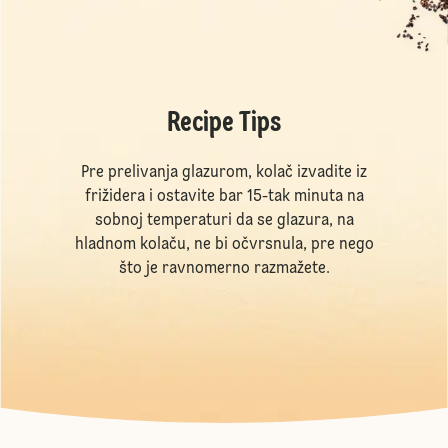
Recipe Tips
Pre prelivanja glazurom, kolač izvadite iz
frižidera i ostavite bar 15-tak minuta na
sobnoj temperaturi da se glazura, na
hladnom kolaču, ne bi očvrsnula, pre nego
što je ravnomerno razmažete.