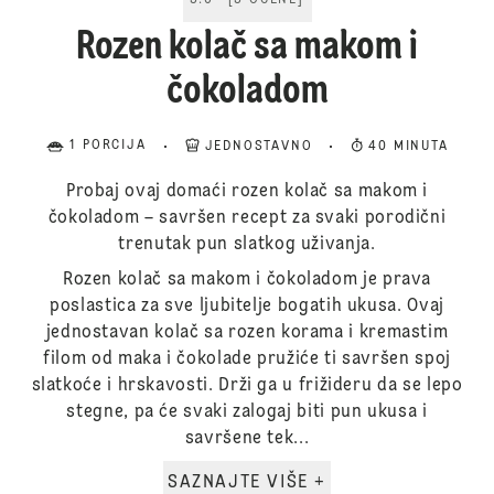
5.0
[
5
OCENE
]
Rozen kolač sa makom i
čokoladom
1 PORCIJA
JEDNOSTAVNO
40 MINUTA
Probaj ovaj domaći rozen kolač sa makom i
čokoladom – savršen recept za svaki porodični
trenutak pun slatkog uživanja.
Rozen kolač sa makom i čokoladom je prava
poslastica za sve ljubitelje bogatih ukusa. Ovaj
jednostavan kolač sa rozen korama i kremastim
filom od maka i čokolade pružiće ti savršen spoj
slatkoće i hrskavosti. Drži ga u frižideru da se lepo
stegne, pa će svaki zalogaj biti pun ukusa i
savršene tek...
SAZNAJTE VIŠE +