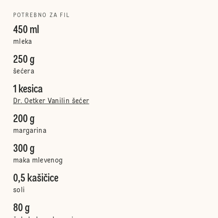
POTREBNO ZA FIL
450 ml
mleka
250 g
šećera
1 kesica
Dr. Oetker Vanilin šećer
200 g
margarina
300 g
maka mlevenog
0,5 kašičice
soli
80 g