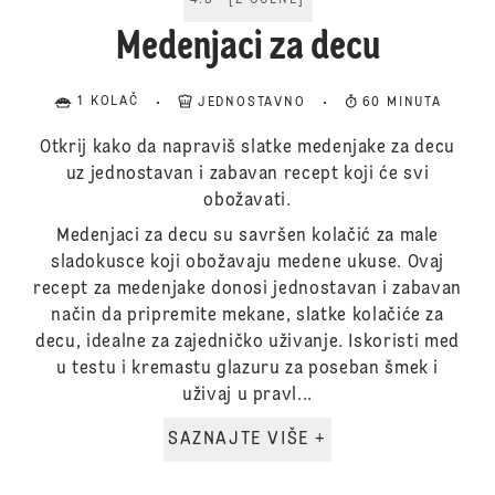
4.5
[
2
OCENE
]
Medenjaci za decu
1 KOLAČ
JEDNOSTAVNO
60 MINUTA
Otkrij kako da napraviš slatke medenjake za decu
uz jednostavan i zabavan recept koji će svi
obožavati.
Medenjaci za decu su savršen kolačić za male
sladokusce koji obožavaju medene ukuse. Ovaj
recept za medenjake donosi jednostavan i zabavan
način da pripremite mekane, slatke kolačiće za
decu, idealne za zajedničko uživanje. Iskoristi med
u testu i kremastu glazuru za poseban šmek i
uživaj u pravl...
SAZNAJTE VIŠE +