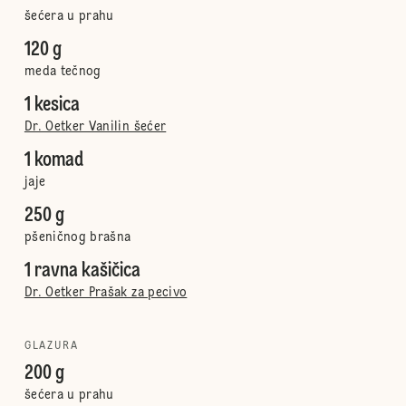
šećera u prahu
120 g
meda tečnog
1 kesica
Dr. Oetker Vanilin šećer
1 komad
jaje
250 g
pšeničnog brašna
1 ravna kašičica
Dr. Oetker Prašak za pecivo
GLAZURA
200 g
šećera u prahu