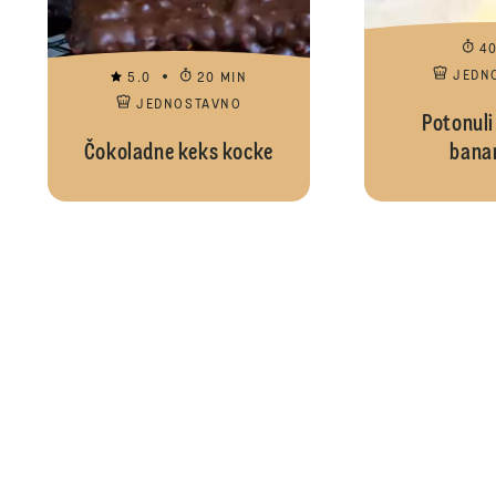
4
JEDN
5.0
20 MIN
JEDNOSTAVNO
Potonuli
Čokoladne keks kocke
bana