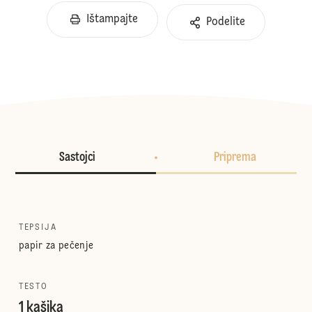
Ištampajte
Podelite
Sastojci
Priprema
TEPSIJA
papir za pečenje
TESTO
1 kašika