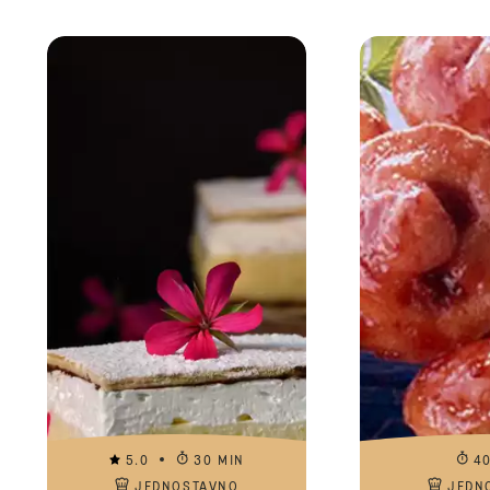
5.0
30 MIN
4
JEDNOSTAVNO
JEDN