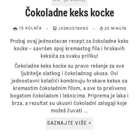
5.0
[
2
OCENE
]
Čokoladne keks kocke
15 KOLAČA
JEDNOSTAVNO
20 MINUTA
Probaj ovaj jednostavan recept za čokoladne keks
kocke – savršen spoj kremastog fila i hrskavih
keksića za svaku priliku!
Čokoladne keks kocke su pravo rešenje za sve
ljubitelje slatkog i čokoladnog ukusa. Ovi
jednostavni kolačići kombinuju hrskave kekse sa
kremastim čokoladnim filom, a sve to preliveno
bogatom čokoladom i lešnicima. Priprema je laka i
brza, a rezultat su ukusni čokoladni zalogaji koje
možeš čuvati ...
SAZNAJTE VIŠE +