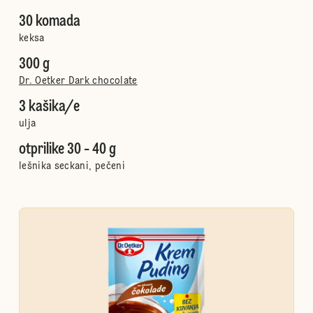
30 komada
keksa
300 g
Dr. Oetker Dark chocolate
3 kašika/e
ulja
otprilike 30 - 40 g
lešnika seckani, pečeni