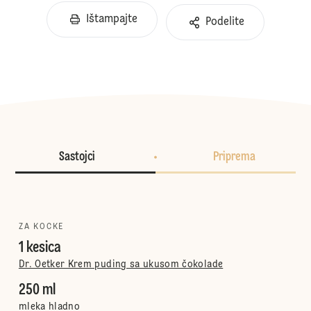
Ištampajte
Podelite
Sastojci
Priprema
ZA KOCKE
1 kesica
Dr. Oetker Krem puding sa ukusom čokolade
250 ml
mleka hladno