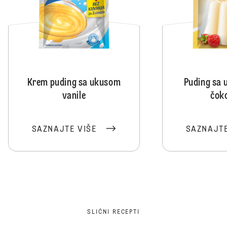
Krem puding sa ukusom
Puding sa 
vanile
čok
SAZNAJTE VIŠE
SAZNAJTE
SLIČNI RECEPTI