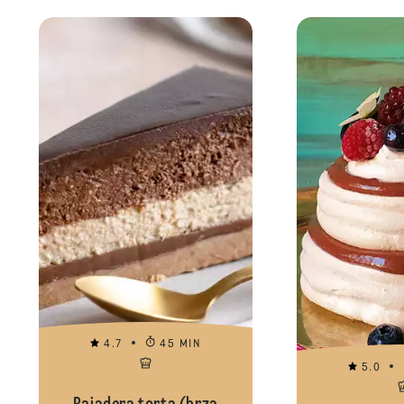
4.7
45 MIN
5.0