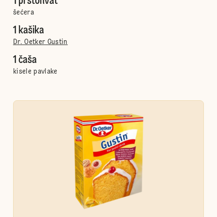
1 prstohvat
šećera
1 kašika
Dr. Oetker Gustin
1 čaša
kisele pavlake