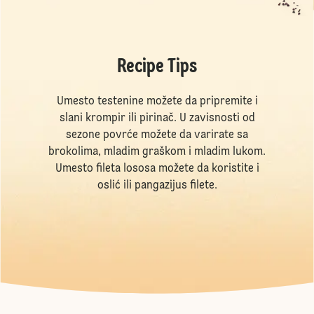
Recipe Tips
Umesto testenine možete da pripremite i
slani krompir ili pirinač. U zavisnosti od
sezone povrće možete da varirate sa
brokolima, mladim graškom i mladim lukom.
Umesto fileta lososa možete da koristite i
oslić ili pangazijus filete.