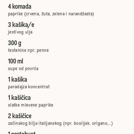
4 komada
paprike (crvena, žuta, zelena i narandžasta)
3 kašika/e
jestivog ulja
300 g
testenine npr. penne
100 ml
supe od povrća
1 kašika
paradajza koncentrat
1 kašičica
slatke mlevene paprike
2 kašičice
začinskog bilja italijanskog (npr. bosiljak, origano,..)