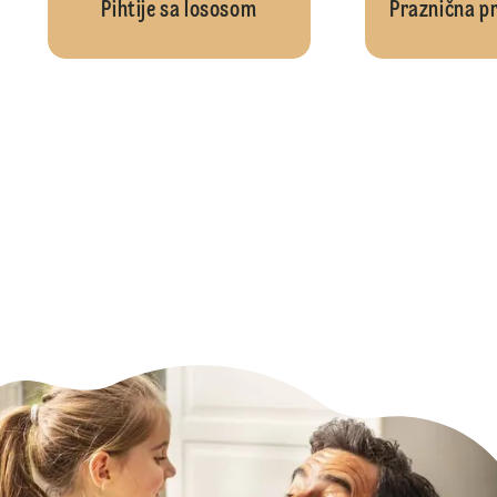
Pihtije sa lososom
Praznična p