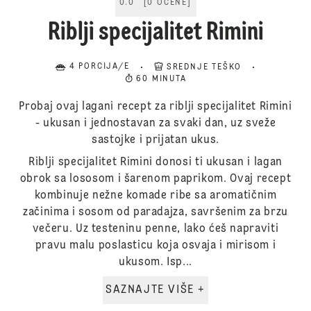
0.0
[
0
OCENE
]
Riblji specijalitet Rimini
4 PORCIJA/E
SREDNJE TEŠKO
60 MINUTA
Probaj ovaj lagani recept za riblji specijalitet Rimini
- ukusan i jednostavan za svaki dan, uz sveže
sastojke i prijatan ukus.
Riblji specijalitet Rimini donosi ti ukusan i lagan
obrok sa lososom i šarenom paprikom. Ovaj recept
kombinuje nežne komade ribe sa aromatičnim
začinima i sosom od paradajza, savršenim za brzu
večeru. Uz testeninu penne, lako ćeš napraviti
pravu malu poslasticu koja osvaja i mirisom i
ukusom. Isp...
SAZNAJTE VIŠE +