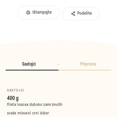
Ištampajte
Podelite
Sastojci
Priprema
SASTOJCI
400 g
fileta lososa duboko zamrznutih
sveže mleveni crni biber