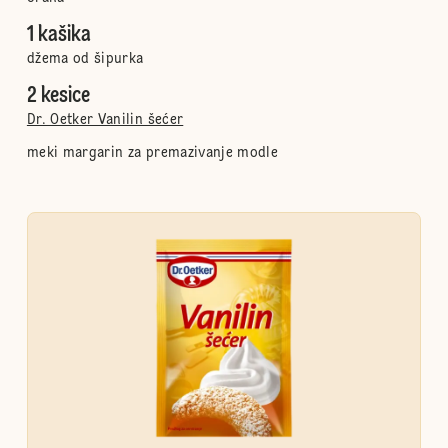
1 kašika
džema od šipurka
2 kesice
Dr. Oetker Vanilin šećer
meki margarin za premazivanje modle