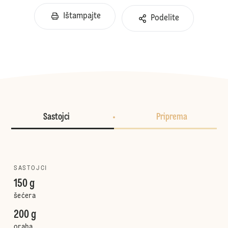
Ištampajte
Podelite
Sastojci
Priprema
SASTOJCI
150 g
šećera
200 g
oraha