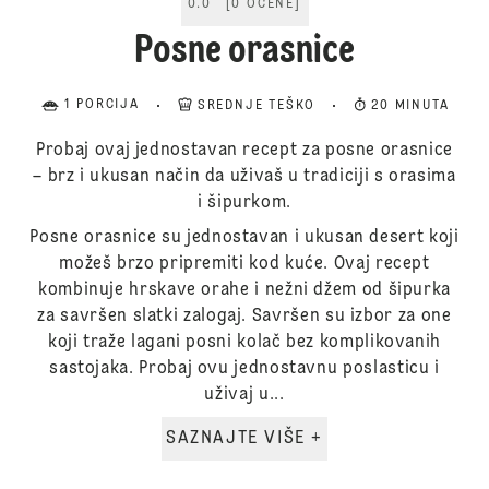
0.0
[
0
OCENE
]
Posne orasnice
1 PORCIJA
SREDNJE TEŠKO
20 MINUTA
Probaj ovaj jednostavan recept za posne orasnice
– brz i ukusan način da uživaš u tradiciji s orasima
i šipurkom.
Posne orasnice su jednostavan i ukusan desert koji
možeš brzo pripremiti kod kuće. Ovaj recept
kombinuje hrskave orahe i nežni džem od šipurka
za savršen slatki zalogaj. Savršen su izbor za one
koji traže lagani posni kolač bez komplikovanih
sastojaka. Probaj ovu jednostavnu poslasticu i
uživaj u...
SAZNAJTE VIŠE +