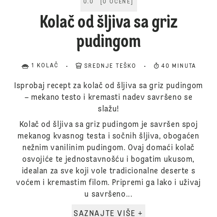
0.0
[
0
OCENE
]
Kolač od šljiva sa griz
pudingom
1 KOLAČ
SREDNJE TEŠKO
40 MINUTA
Isprobaj recept za kolač od šljiva sa griz pudingom
– mekano testo i kremasti nadev savršeno se
slažu!
Kolač od šljiva sa griz pudingom je savršen spoj
mekanog kvasnog testa i sočnih šljiva, obogaćen
nežnim vanilinim pudingom. Ovaj domaći kolač
osvojiće te jednostavnošću i bogatim ukusom,
idealan za sve koji vole tradicionalne deserte s
voćem i kremastim filom. Pripremi ga lako i uživaj
u savršeno...
SAZNAJTE VIŠE +