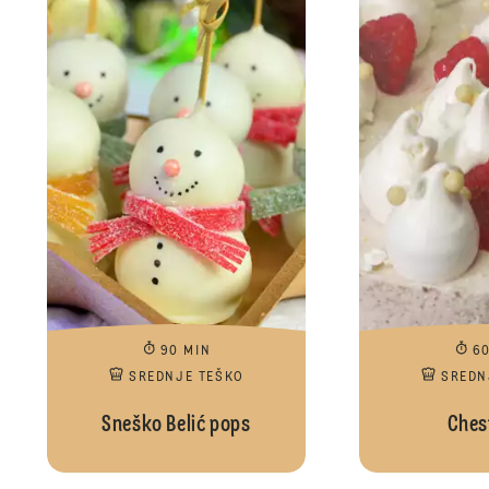
90 MIN
6
SREDNJE TEŠKO
SREDN
Sneško Belić pops
Ches