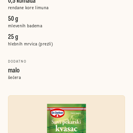
0,5 komada
rendane kore limuna
50 g
mlevenih badema
25 g
hlebnih mrvica (prezli)
DODATNO
malo
šećera