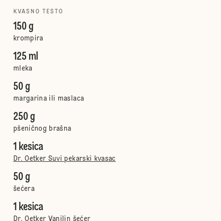
KVASNO TESTO
150 g
krompira
125 ml
mleka
50 g
margarina ili maslaca
250 g
pšeničnog brašna
1 kesica
Dr. Oetker Suvi pekarski kvasac
50 g
šećera
1 kesica
Dr. Oetker Vanilin šećer