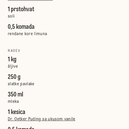
1 prstohvat
soli
0,5 komada
rendane kore limuna
NADEV
1 kg
šljive
250 g
slatke pavlake
350 ml
mleka
1 kesica
Dr. Oetker Puding sa ukusom vanile