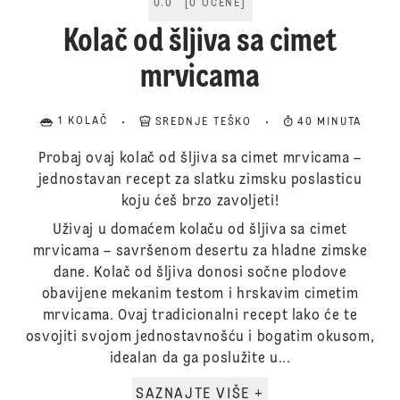
0.0
[
0
OCENE
]
Kolač od šljiva sa cimet
mrvicama
1 KOLAČ
SREDNJE TEŠKO
40 MINUTA
Probaj ovaj kolač od šljiva sa cimet mrvicama –
jednostavan recept za slatku zimsku poslasticu
koju ćeš brzo zavoljeti!
Uživaj u domaćem kolaču od šljiva sa cimet
mrvicama – savršenom desertu za hladne zimske
dane. Kolač od šljiva donosi sočne plodove
obavijene mekanim testom i hrskavim cimetim
mrvicama. Ovaj tradicionalni recept lako će te
osvojiti svojom jednostavnošću i bogatim okusom,
idealan da ga poslužite u...
SAZNAJTE VIŠE +