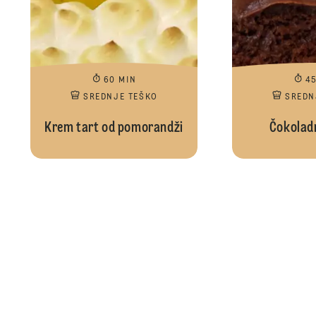
60 MIN
4
SREDNJE TEŠKO
SREDN
Krem tart od pomorandži
Čokolad