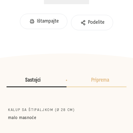
Ištampajte
Podelite
Sastojci
Priprema
KALUP SA ŠTIPALJKOM (Ø 28 CM)
malo masnoće