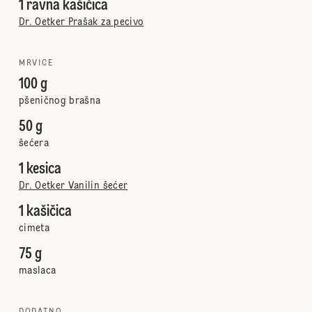
1 ravna kašičica
Dr. Oetker Prašak za pecivo
MRVICE
100 g
pšeničnog brašna
50 g
šećera
1 kesica
Dr. Oetker Vanilin šećer
1 kašičica
cimeta
75 g
maslaca