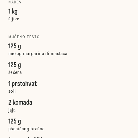
NADEV
1 kg
šljive
MUĆENO TESTO
125 g
mekog margarina ili maslaca
125 g
šećera
1 prstohvat
soli
2 komada
jaja
125 g
pšeničnog brašna