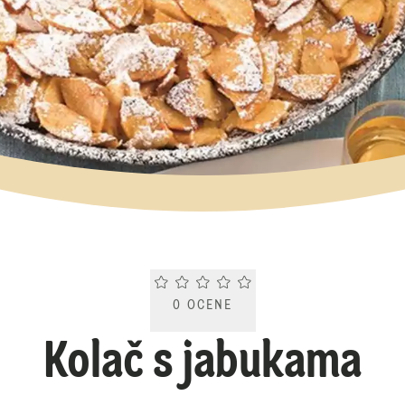
Current rating 0.0. Click to rate.
0
OCENE
Kolač s jabukama