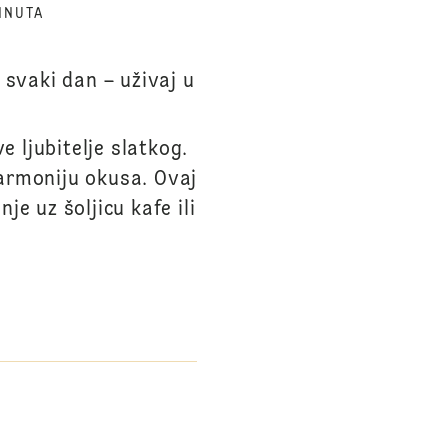
INUTA
 svaki dan – uživaj u
e ljubitelje slatkog.
armoniju okusa. Ovaj
je uz šoljicu kafe ili