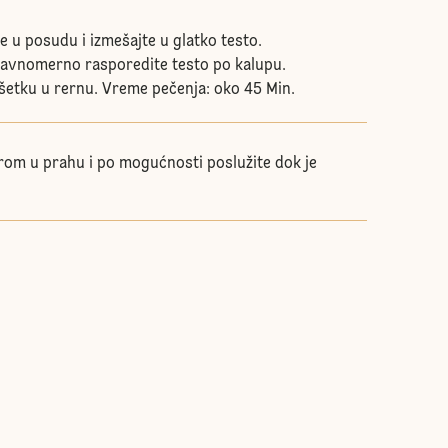
e u posudu i izmešajte u glatko testo.
ravnomerno rasporedite testo po kalupu.
ešetku u rernu. Vreme pečenja: oko 45 Min.
rom u prahu i po mogućnosti poslužite dok je