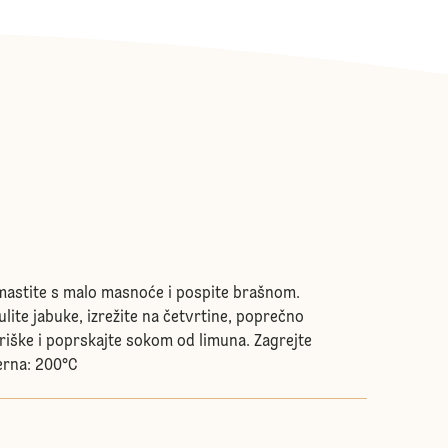
mastite s malo masnoće i pospite brašnom.
lite jabuke, izrežite na četvrtine, poprečno
kriške i poprskajte sokom od limuna. Zagrejte
erna: 200°C