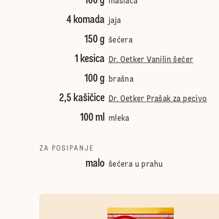
100 g
maslaca
4 komada
jaja
150 g
šećera
1 kesica
Dr. Oetker Vanilin šećer
100 g
brašna
2,5 kašičice
Dr. Oetker Prašak za pecivo
100 ml
mleka
ZA POSIPANJE
malo
šećera u prahu