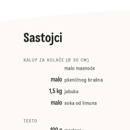
Sastojci
KALUP ZA KOLAČE (Ø 30 CM)
malo masnoće
malo
pšeničnog brašna
1,5 kg
jabuka
malo
soka od limuna
TESTO