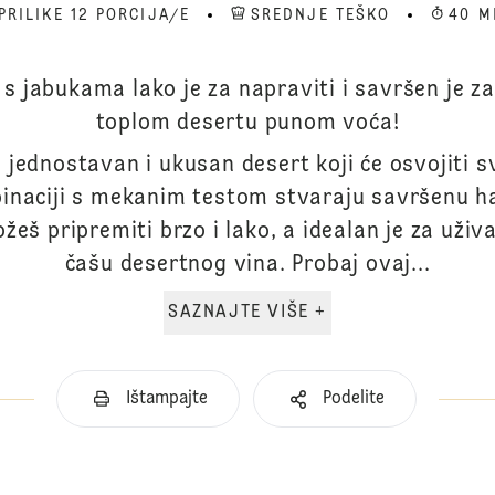
PRILIKE 12 PORCIJA/E
SREDNJE TEŠKO
40 M
 s jabukama lako je za napraviti i savršen je za
toplom desertu punom voća!
jednostavan i ukusan desert koji će osvojiti sv
inaciji s mekanim testom stvaraju savršenu h
š pripremiti brzo i lako, a idealan je za uživan
čašu desertnog vina. Probaj ovaj...
SAZNAJTE VIŠE +
Ištampajte
Podelite