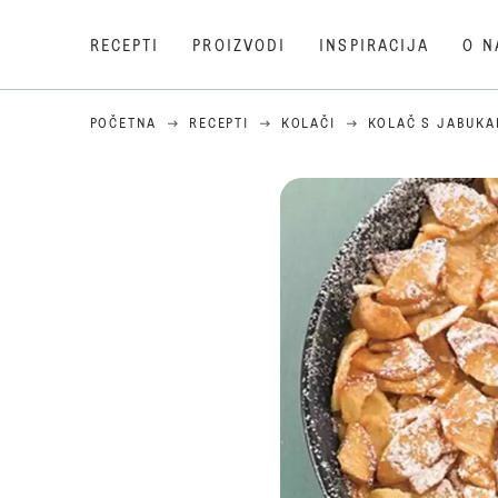
RECEPTI
PROIZVODI
INSPIRACIJA
O N
POČETNA
RECEPTI
KOLAČI
KOLAČ S JABUK