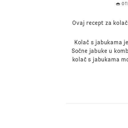
OT
Ovaj recept za kolač
Kolač s jabukama je 
Sočne jabuke u komb
kolač s jabukama može