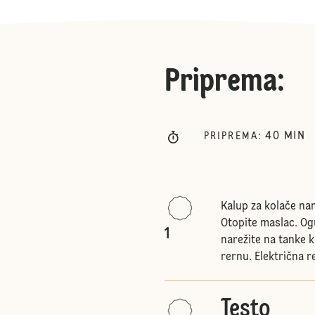
Priprema
:
40
MIN
PRIPREMA
:
Kalup za kolače na
Otopite maslac. Ogu
1
narežite na tanke 
rernu. Električna r
Testo