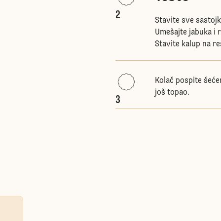
2
Stavite sve sastojk
Umešajte jabuka i 
Stavite kalup na r
Kolač pospite šeće
još topao.
3