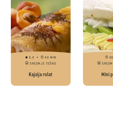
5.0
40 MIN
4
SREDNJE TEŠKO
SREDN
Kajsija rolat
Mini p