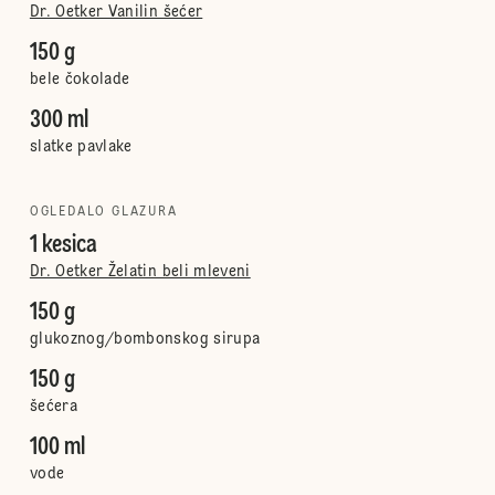
Dr. Oetker Vanilin šećer
150 g
bele čokolade
300 ml
slatke pavlake
OGLEDALO GLAZURA
1 kesica
Dr. Oetker Želatin beli mleveni
150 g
glukoznog/bombonskog sirupa
150 g
šećera
100 ml
vode