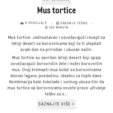
4.8
[
8
OCENE
]
Mus tortice
6 PORCIJA/E
SREDNJE TEŠKO
120 MINUTA
Mus tortice: Jednostavan i osvežavajući recept za
letnji desert sa borovnicama koji će ti ulepšati
svaki dan na prirodan i ukusan način.
Mus tortice su savršen letnji desert koji spaja
osvežavajući borovničin žele i nežni borovničin
mus. Ovaj kremasti mus kolač sa borovnicama
donosi laganu poslasticu, idealnu za tople dane.
Kombinacija belе čokolade i voćnog ukusa čini da
mus tortice sa borovnicama osvete pravo uživanje
teško za o...
SAZNAJTE VIŠE +