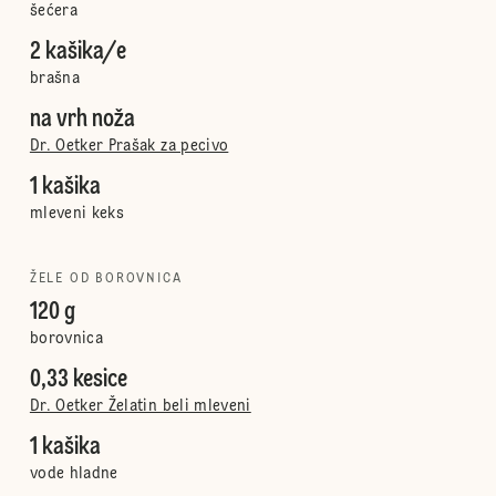
šećera
2 kašika/e
brašna
na vrh noža
Dr. Oetker Prašak za pecivo
1 kašika
mleveni keks
ŽELE OD BOROVNICA
120 g
borovnica
0,33 kesice
Dr. Oetker Želatin beli mleveni
1 kašika
vode hladne