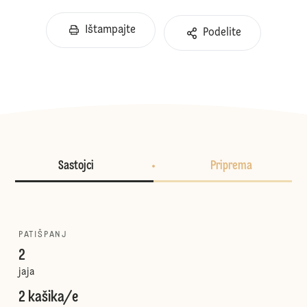
Ištampajte
Podelite
Sastojci
Priprema
PATIŠPANJ
2
jaja
2 kašika/e