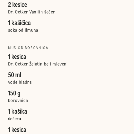
2 kesice
Dr. Oetker Vanilin šećer
1 kašičica
soka od limuna
MUS OD BOROVNICA
1 kesica
Dr. Oetker Želatin beli mleveni
50 ml
vode hladne
150 g
borovnica
1 kašika
šećera
1 kesica