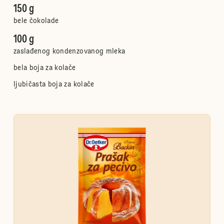
150 g
bele čokolade
100 g
zaslađenog kondenzovanog mleka
bela boja za kolače
ljubičasta boja za kolače