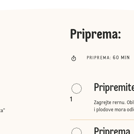
Priprema
:
60
MIN
PRIPREMA
:
Pripremit
1
Zagrejte rernu. Obl
i plodove mora odl
ta“
Priprema