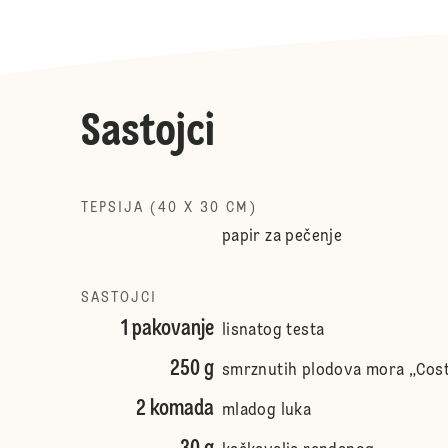
Sastojci
TEPSIJA (40 X 30 CM)
papir za pečenje
SASTOJCI
1 pakovanje
lisnatog testa
250 g
smrznutih plodova mora „Cos
2 komada
mladog luka