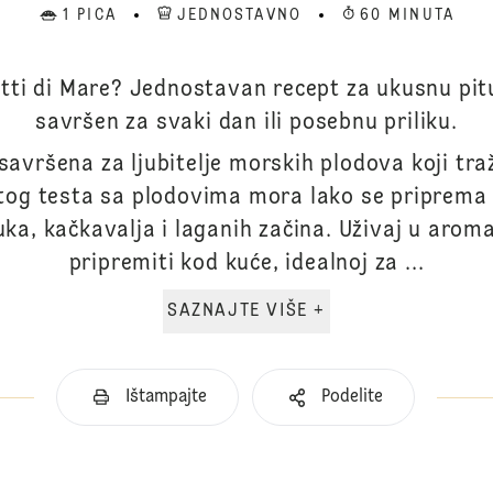
1 PICA
JEDNOSTAVNO
60 MINUTA
rutti di Mare? Jednostavan recept za ukusnu pi
savršen za svaki dan ili posebnu priliku.
e savršena za ljubitelje morskih plodova koji tra
atog testa sa plodovima mora lako se priprema 
ka, kačkavalja i laganih začina. Uživaj u aroma
pripremiti kod kuće, idealnoj za ...
SAZNAJTE VIŠE +
Ištampajte
Podelite