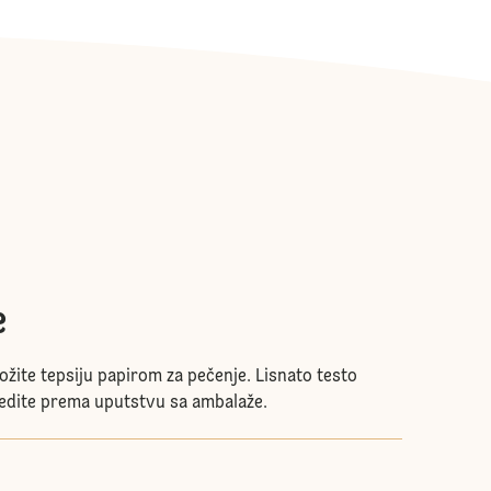
e
ožite tepsiju papirom za pečenje. Lisnato testo
edite prema uputstvu sa ambalaže.