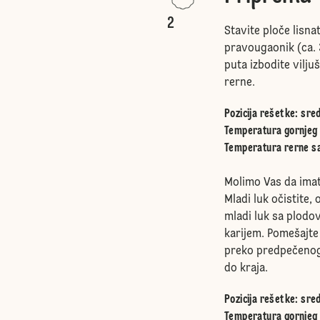
2
Stavite ploče lisna
pravougaonik (ca. 3
puta izbodite vilju
rerne.
Pozicija rešetke
:
sred
Temperatura gornjeg 
Temperatura rerne sa
Molimo Vas da imat
Mladi luk očistite, 
mladi luk sa plodov
karijem. Pomešajte
preko predpečenog 
do kraja.
Pozicija rešetke
:
sred
Temperatura gornjeg 