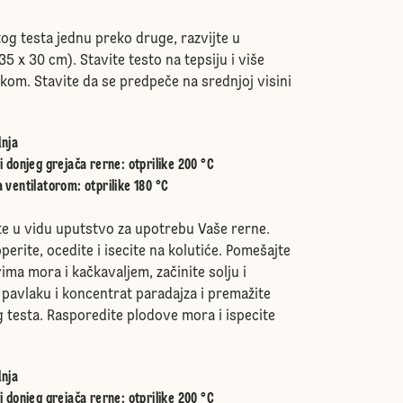
tog testa jednu preko druge, razvijte u
5 x 30 cm). Stavite testo na tepsiju i više
škom. Stavite da se predpeče na srednjoj visini
nja
i donjeg grejača rerne
:
otprilike 200 °C
 ventilatorom
:
otprilike 180 °C
e u vidu uputstvo za upotrebu Vaše rerne.
operite, ocedite i isecite na kolutiće. Pomešajte
ima mora i kačkavaljem, začinite solju i
 pavlaku i koncentrat paradajza i premažite
testa. Rasporedite plodove mora i ispecite
nja
i donjeg grejača rerne
:
otprilike 200 °C