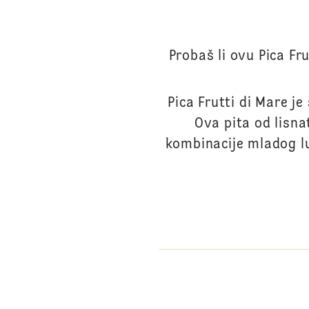
Probaš li ovu Pica F
Pica Frutti di Mare j
Ova pita od lisn
kombinacije mladog lu