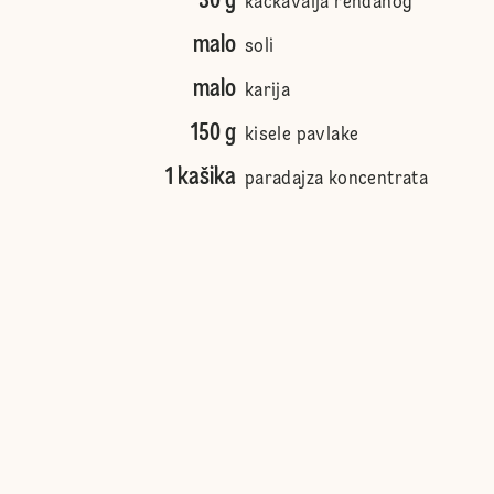
30 g
kačkavalja rendanog
malo
soli
malo
karija
150 g
kisele pavlake
1 kašika
paradajza koncentrata