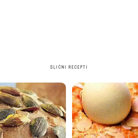
SLIČNI RECEPTI
Banana hleb sa orasima