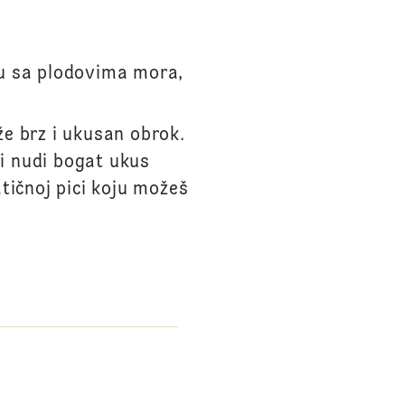
tu sa plodovima mora,
že brz i ukusan obrok.
i nudi bogat ukus
tičnoj pici koju možeš