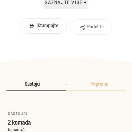
SAZNAJTE VIŠE +
Ištampajte
Podelite
Sastojci
Priprema
SASTOJCI
2 komada
banana/e