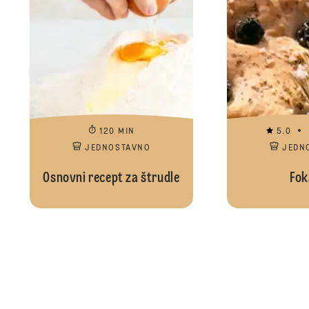
120 MIN
5.0
JEDNOSTAVNO
JEDN
Osnovni recept za štrudle
Fok