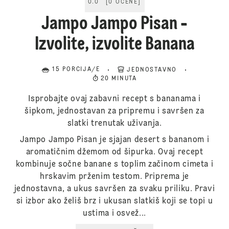
0.0
[
0
OCENE
]
Jampo Jampo Pisan -
Izvolite, izvolite Banana
15 PORCIJA/E
JEDNOSTAVNO
20 MINUTA
Isprobajte ovaj zabavni recept s bananama i
šipkom, jednostavan za pripremu i savršen za
slatki trenutak uživanja.
Jampo Jampo Pisan je sjajan desert s bananom i
aromatičnim džemom od šipurka. Ovaj recept
kombinuje sočne banane s toplim začinom cimeta i
hrskavim prženim testom. Priprema je
jednostavna, a ukus savršen za svaku priliku. Pravi
si izbor ako želiš brz i ukusan slatkiš koji se topi u
ustima i osvež...