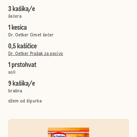
3 kašika/e
šećera
1 kesica
Dr. Oetker Cimet šećer
0,5 kašičice
Dr. Oetker Prašak za pecivo
1 prstohvat
soli
9 kašika/e
brašna
džem od šipurka