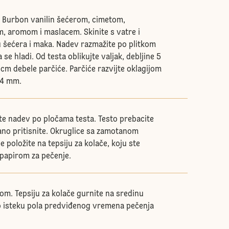
 Burbon vanilin šećerom, cimetom,
 aromom i maslacem. Skinite s vatre i
šećera i maka. Nadev razmažite po plitkom
a se hladi. Od testa oblikujte valjak, debljine 5
1 cm debele parčiće. Parčiće razvijte oklagijom
 4 mm.
e nadev po pločama testa. Testo prebacite
ano pritisnite. Okruglice sa zamotanom
položite na tepsiju za kolače, koju ste
 papirom za pečenje.
om. Tepsiju za kolače gurnite na sredinu
o isteku pola predviđenog vremena pečenja