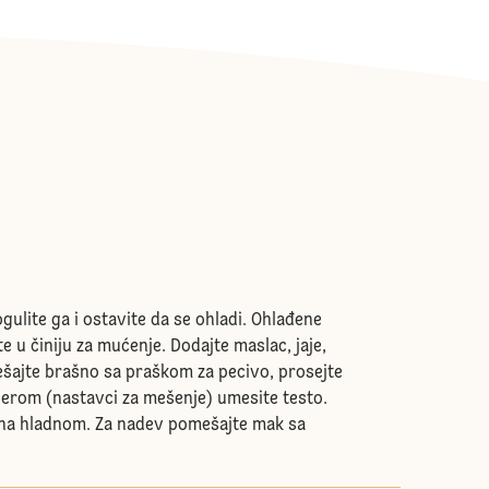
gulite ga i ostavite da se ohladi. Ohlađene
 u činiju za mućenje. Dodajte maslac, jaje,
šajte brašno sa praškom za pecivo, prosejte
erom (nastavci za mešenje) umesite testo.
 na hladnom. Za nadev pomešajte mak sa