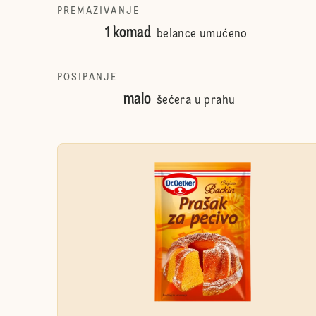
PREMAZIVANJE
1 komad
belance umućeno
POSIPANJE
malo
šećera u prahu