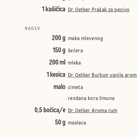
1 kašičica
Dr. Oetker Prašak za pecivo
NADEV
200 g
maka mlevenog
150 g
šećera
200 ml
mleka
1 kesica
Dr. Oetker Burbon vanila arom
malo
cimeta
rendana kora limuna
0,5 bočica/e
Dr. Oetker Aroma rum
50 g
maslaca