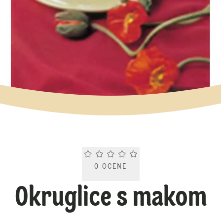
Current rating 0.0. Click to rate.
0
OCENE
Okruglice s makom