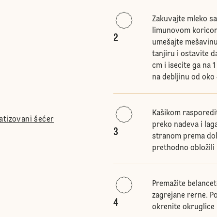
Zakuvajte mleko sa
limunovom koricom,
2
umešajte mešavinu 
tanjiru i ostavite d
cm i isecite ga na 
na debljinu od oko
Kašikom rasporedit
atizovani šećer
preko nadeva i lag
3
stranom prema dole 
prethodno obložili
Premažite belancet
zagrejane rerne. P
4
okrenite okruglice