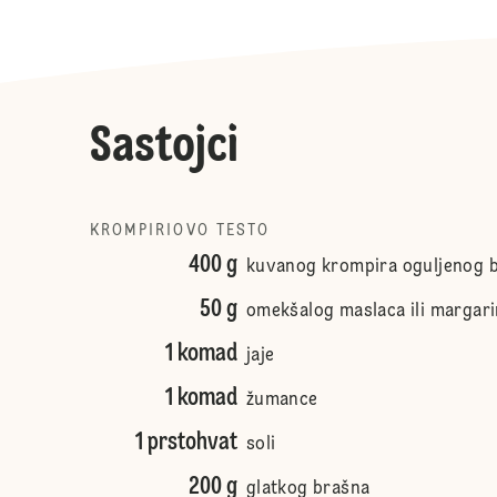
Sastojci
KROMPIRIOVO TESTO
400 g
kuvanog krompira oguljenog 
50 g
omekšalog maslaca ili margar
1 komad
jaje
1 komad
žumance
1 prstohvat
soli
200 g
glatkog brašna