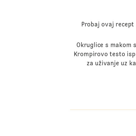
Probaj ovaj recep
Okruglice s makom s
Krompirovo testo isp
za uživanje uz k