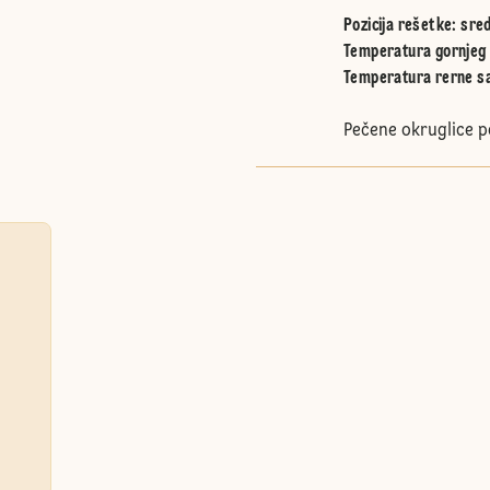
Pozicija rešetke
:
sred
Temperatura gornjeg 
Temperatura rerne sa
Pečene okruglice p