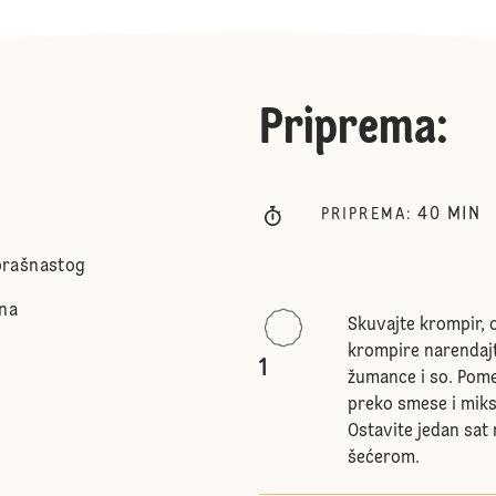
Priprema
:
40
MIN
PRIPREMA
:
brašnastog
ina
Skuvajte krompir, o
krompire narendajte
1
žumance i so. Pome
preko smese i miks
Ostavite jedan sat
šećerom.