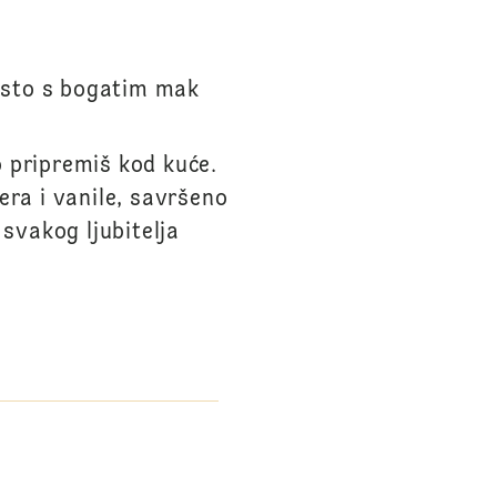
esto s bogatim mak
 pripremiš kod kuće.
ra i vanile, savršeno
svakog ljubitelja