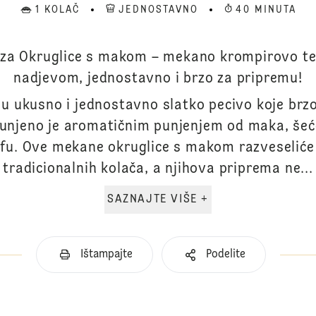
1 KOLAČ
JEDNOSTAVNO
40 MINUTA
t za Okruglice s makom – mekano krompirovo t
nadjevom, jednostavno i brzo za pripremu!
u ukusno i jednostavno slatko pecivo koje brzo
unjeno je aromatičnim punjenjem od maka, šeće
afu. Ove mekane okruglice s makom razveseliće 
tradicionalnih kolača, a njihova priprema ne...
SAZNAJTE VIŠE +
Ištampajte
Podelite