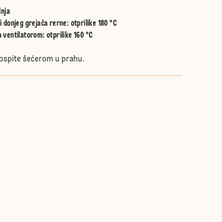
nja
i donjeg grejača rerne
:
otprilike 180 °C
 ventilatorom
:
otprilike 160 °C
ospite šećerom u prahu.