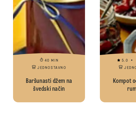
40 MIN
5.0
JEDNOSTAVNO
JEDN
Baršunasti džem na
Kompot od
švedski način
ru