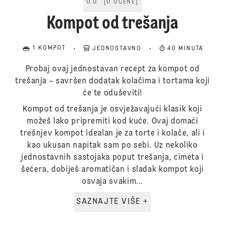
0.0
[
0
OCENE
]
Kompot od trešanja
1 KOMPOT
JEDNOSTAVNO
40 MINUTA
Probaj ovaj jednostavan recept za kompot od
trešanja – savršen dodatak kolačima i tortama koji
će te oduševiti!
Kompot od trešanja je osvježavajući klasik koji
možeš lako pripremiti kod kuće. Ovaj domaći
trešnjev kompot idealan je za torte i kolače, ali i
kao ukusan napitak sam po sebi. Uz nekoliko
jednostavnih sastojaka poput trešanja, cimeta i
šećera, dobiješ aromatičan i sladak kompot koji
osvaja svakim...
SAZNAJTE VIŠE +