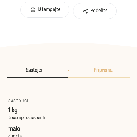
Ištampajte
Podelite
Sastojci
Priprema
SASTOJCI
1 kg
trešanja očišćenih
malo
cimeta