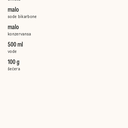
malo
sode bikarbone
malo
konzervansa
500 ml
vode
100 g
šećera