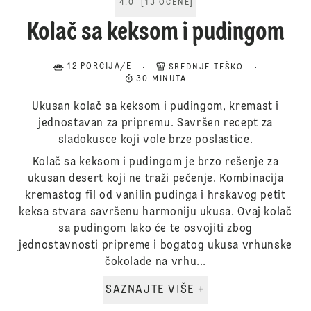
4.0
[
13
OCENE
]
Kolač sa keksom i pudingom
12 PORCIJA/E
SREDNJE TEŠKO
30 MINUTA
Ukusan kolač sa keksom i pudingom, kremast i
jednostavan za pripremu. Savršen recept za
sladokusce koji vole brze poslastice.
Kolač sa keksom i pudingom je brzo rešenje za
ukusan desert koji ne traži pečenje. Kombinacija
kremastog fil od vanilin pudinga i hrskavog petit
keksa stvara savršenu harmoniju ukusa. Ovaj kolač
sa pudingom lako će te osvojiti zbog
jednostavnosti pripreme i bogatog ukusa vrhunske
čokolade na vrhu...
SAZNAJTE VIŠE +