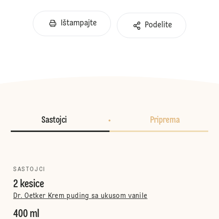
Ištampajte
Podelite
Sastojci
Priprema
SASTOJCI
2 kesice
Dr. Oetker Krem puding sa ukusom vanile
400 ml