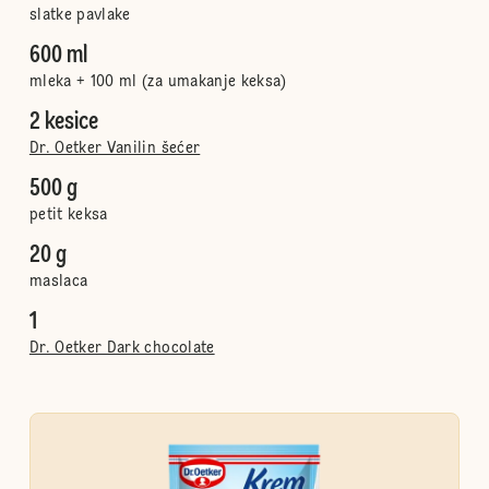
slatke pavlake
600 ml
mleka + 100 ml (za umakanje keksa)
2 kesice
Dr. Oetker Vanilin šećer
500 g
petit keksa
20 g
maslaca
1
Dr. Oetker Dark chocolate