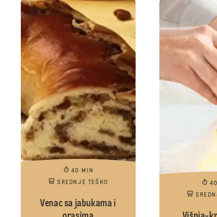
40 MIN
SREDNJE TEŠKO
4
SREDN
Venac sa jabukama i
orasima
Višnja-k