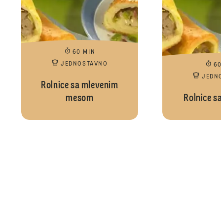
60 MIN
JEDNOSTAVNO
6
JEDN
Rolnice sa mlevenim
mesom
Rolnice s