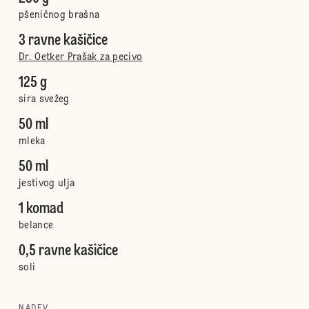
pšeničnog brašna
3 ravne kašičice
Dr. Oetker Prašak za pecivo
125 g
sira svežeg
50 ml
mleka
50 ml
jestivog ulja
1 komad
belance
0,5 ravne kašičice
soli
NADEV