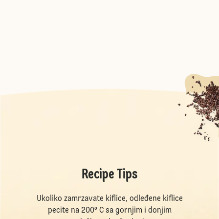
Recipe Tips
Ukoliko zamrzavate kiflice, odleđene kiflice
pecite na 200º C sa gornjim i donjim