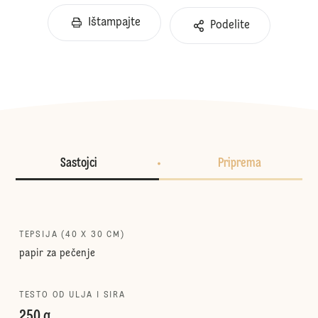
Ištampajte
Podelite
Sastojci
Priprema
TEPSIJA (40 X 30 CM)
papir za pečenje
TESTO OD ULJA I SIRA
250 g