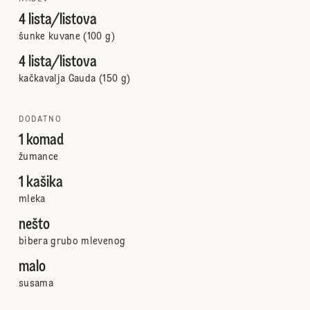
4 lista/listova
šunke kuvane (100 g)
4 lista/listova
kačkavalja Gauda (150 g)
DODATNO
1 komad
žumance
1 kašika
mleka
nešto
bibera grubo mlevenog
malo
susama