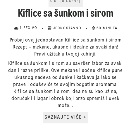
0.0
[
0
OCENE
]
Kiflice sa šunkom i sirom
1 PECIVO
JEDNOSTAVNO
60 MINUTA
Probaj ovaj jednostavan Kiflice sa šunkom i sirom
Rezept – mekane, ukusne i idealne za svaki dan!
Pravi užitak u tvojoj kuhinji.
Kiflice sa šunkom i sirom su savršen izbor za svaki
dan i razne prilike. Ove mekane i sočne kiflice pune
ukusnog nadeva od šunke i kačkavalja lako se
prave i oduševiće te svojim bogatim aromama.
Kiflice sa šunkom i sirom idealne su kao užina,
doručak ili lagani obrok koji brzo spremiš i uvek
može...
SAZNAJTE VIŠE +