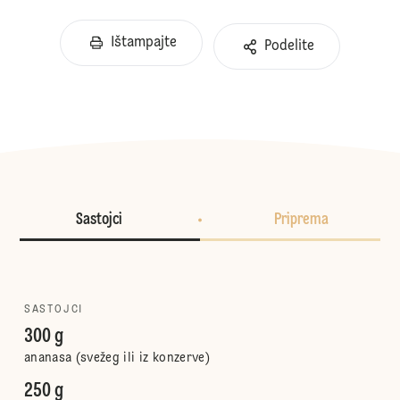
Ištampajte
Podelite
Sastojci
Priprema
SASTOJCI
300 g
ananasa (svežeg ili iz konzerve)
250 g