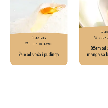
4
JEDN
40 MIN
JEDNOSTAVNO
Džem od 
Žele od voća i pudinga
manga sa b