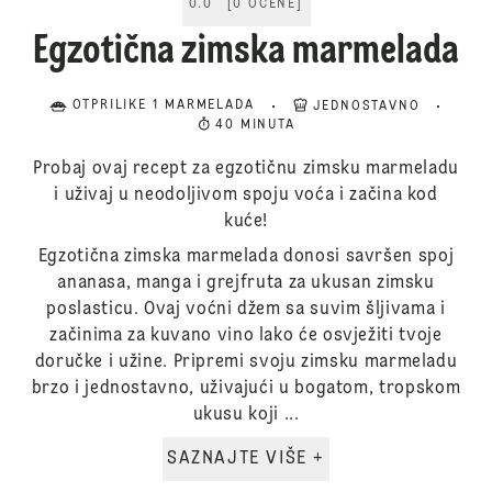
0.0
[
0
OCENE
]
Egzotična zimska marmelada
OTPRILIKE 1 MARMELADA
JEDNOSTAVNO
40 MINUTA
Probaj ovaj recept za egzotičnu zimsku marmeladu
i uživaj u neodoljivom spoju voća i začina kod
kuće!
Egzotična zimska marmelada donosi savršen spoj
ananasa, manga i grejfruta za ukusan zimsku
poslasticu. Ovaj voćni džem sa suvim šljivama i
začinima za kuvano vino lako će osvježiti tvoje
doručke i užine. Pripremi svoju zimsku marmeladu
brzo i jednostavno, uživajući u bogatom, tropskom
ukusu koji ...
SAZNAJTE VIŠE +