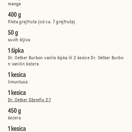
manga
400 g
fileta grejfruta (od ca. 7 grejfruta)
50 g
suvih šljiva
1 šipka
Dr. Oetker Burbon vanila šipka ili 2 kesice Dr. Oetker Burbo
n vanilin šećera
1 kesica
limuntusa
1 kesica
Dr. Oetker Džemfix 2:1
450 g
šećera
1 kesica