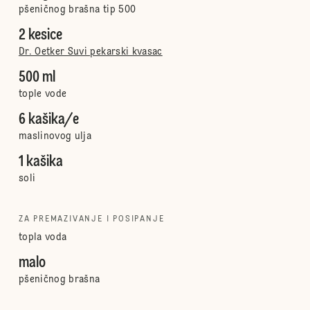
pšeničnog brašna tip 500
2 kesice
Dr. Oetker Suvi pekarski kvasac
500 ml
tople vode
6 kašika/e
maslinovog ulja
1 kašika
soli
ZA PREMAZIVANJE I POSIPANJE
topla voda
malo
pšeničnog brašna