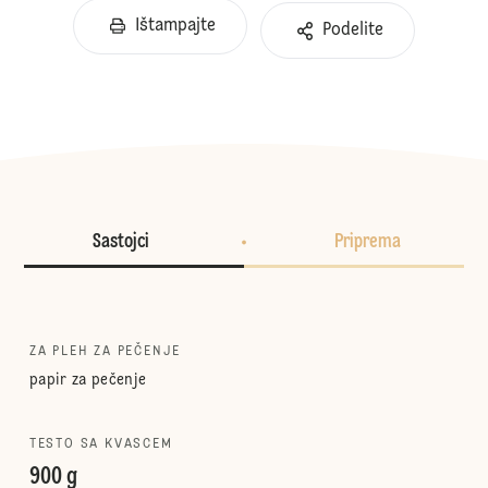
Ištampajte
Podelite
Sastojci
Priprema
ZA PLEH ZA PEČENJE
papir za pečenje
TESTO SA KVASCEM
900 g