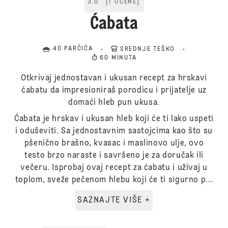
3.0
[
1
OCENE
]
Ćabata
40 PARČIĆA
SREDNJE TEŠKO
60 MINUTA
Otkrivaj jednostavan i ukusan recept za hrskavi
ćabatu da impresioniraš porodicu i prijatelje uz
domaći hleb pun ukusa.
Ćabata je hrskav i ukusan hleb koji će ti lako uspeti
i oduševiti. Sa jednostavnim sastojcima kao što su
pšenično brašno, kvasac i maslinovo ulje, ovo
testo brzo naraste i savršeno je za doručak ili
večeru. Isprobaj ovaj recept za ćabatu i uživaj u
toplom, sveže pečenom hlebu koji će ti sigurno p...
SAZNAJTE VIŠE +