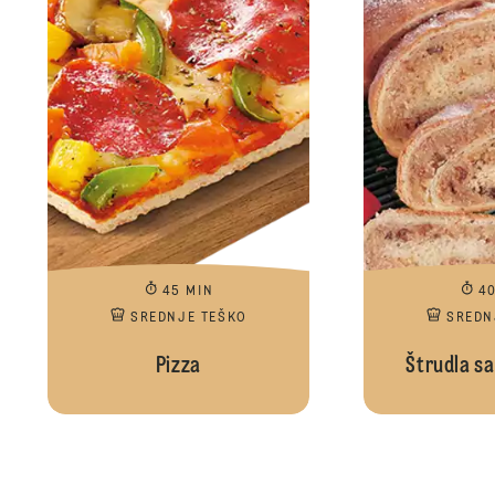
45 MIN
4
SREDNJE TEŠKO
SREDN
Pizza
Štrudla s