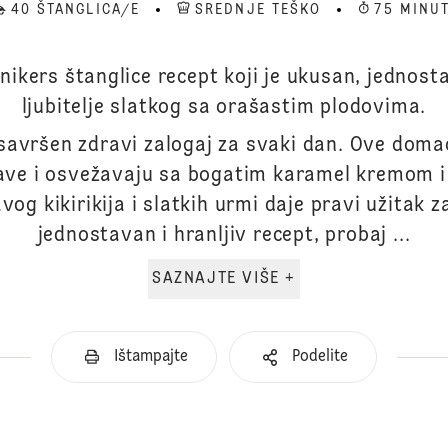
40 ŠTANGLICA/E
SREDNJE TEŠKO
75 MINU
Snikers štanglice recept koji je ukusan, jednos
ljubitelje slatkog sa orašastim plodovima.
 savršen zdravi zalogaj za svaki dan. Ove domać
 prave i osvežavaju sa bogatim karamel kremom 
og kikirikija i slatkih urmi daje pravi užitak z
jednostavan i hranljiv recept, probaj ...
SAZNAJTE VIŠE +
Ištampajte
Podelite