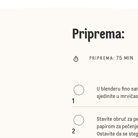
Priprema
:
75
MIN
PRIPREMA
:
U blenderu fino sam
sjedinite u mrviča
1
Stavite obruč za p
papirom za pečenje
2
Ostavite da se ste