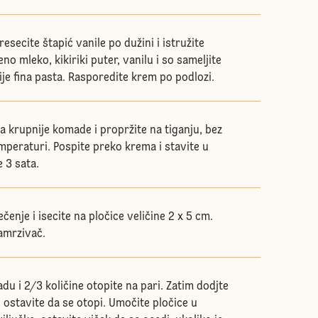
esecite štapić vanile po dužini i istružite
no mleko, kikiriki puter, vanilu i so sameljite
ije fina pasta. Rasporedite krem po podlozi.
 na krupnije komade i propržite na tiganju, bez
emperaturi. Pospite preko krema i stavite u
 3 sata.
čenje i isecite na pločice veličine 2 x 5 cm.
amrzivač.
adu i 2/3 količine otopite na pari. Zatim dodjte
i ostavite da se otopi. Umočite pločice u