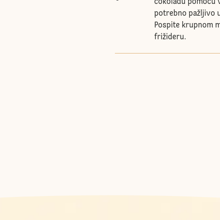
čokoladu pomoću vil
potrebno pažljivo u
Pospite krupnom mo
frižideru.