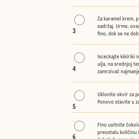
Za karamel krem, pr
sadržaj. Urme, ovse
3
fino, dok se ne dob
Isceckajte kikiriki
ulja, na srednjoj t
4
zamrzivač najmanje
Uklonite okvir za pe
Ponovo stavite u z
5
Fino usitnite čokol
preostalu količinu 
6