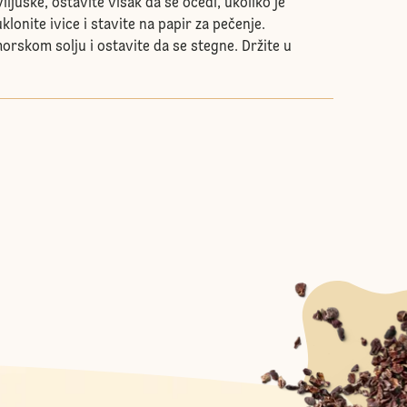
juške, ostavite višak da se ocedi, ukoliko je
klonite ivice i stavite na papir za pečenje.
rskom solju i ostavite da se stegne. Držite u