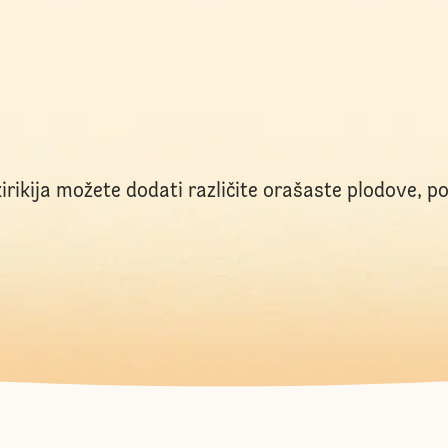
kirikija možete dodati različite orašaste plodove, p