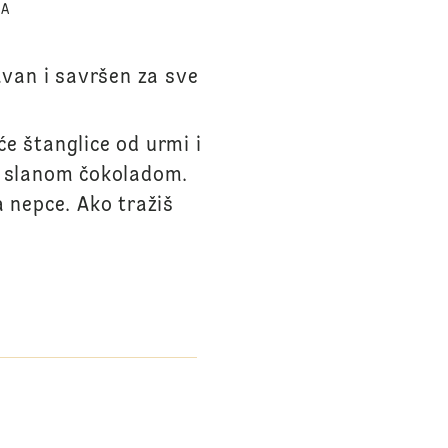
TA
tavan i savršen za sve
e štanglice od urmi i
i slanom čokoladom.
a nepce. Ako tražiš