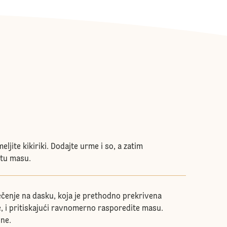
eljite kikiriki. Dodajte urme i so, a zatim
stu masu.
ečenje na dasku, koja je prethodno prekrivena
, i pritiskajući ravnomerno rasporedite masu.
gne.