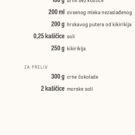
100 g
urmi bez koštice
200 ml
ovsenog mleka nezaslađenog
200 g
hrskavog putera od kikirikija
0,25 kašičice
soli
250 g
kikirikija
ZA PRELIV
300 g
crne čokolade
2 kašičice
morske soli