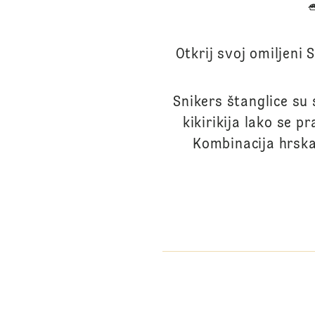
Otkrij svoj omiljeni 
Snikers štanglice su
kikirikija lako se
Kombinacija hrskav