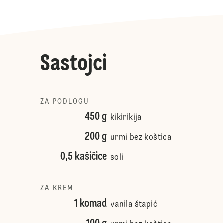
Sastojci
ZA PODLOGU
450 g
kikirikija
200 g
urmi bez koštica
0,5 kašičice
soli
ZA KREM
1 komad
vanila štapić