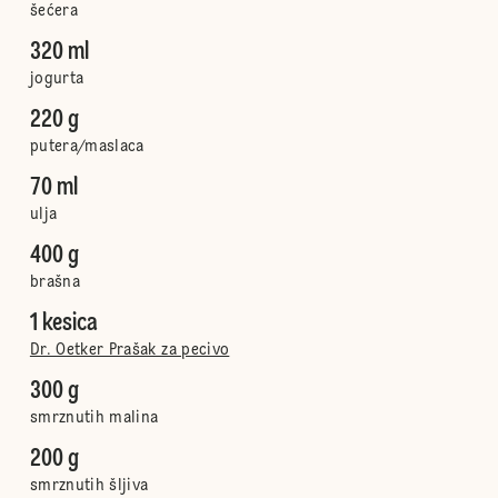
šećera
320 ml
jogurta
220 g
putera/maslaca
70 ml
ulja
400 g
brašna
1 kesica
Dr. Oetker Prašak za pecivo
300 g
smrznutih malina
200 g
smrznutih šljiva