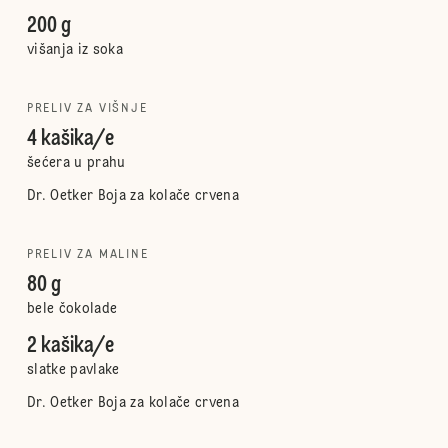
200 g
višanja iz soka
PRELIV ZA VIŠNJE
4 kašika/e
šećera u prahu
Dr. Oetker Boja za kolače crvena
PRELIV ZA MALINE
80 g
bele čokolade
2 kašika/e
slatke pavlake
Dr. Oetker Boja za kolače crvena