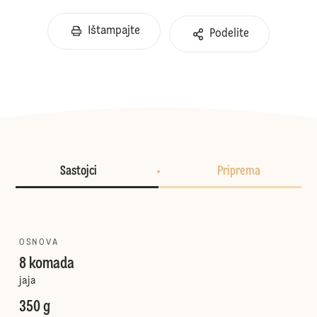
Ištampajte
Podelite
Sastojci
Priprema
OSNOVA
8 komada
jaja
350 g