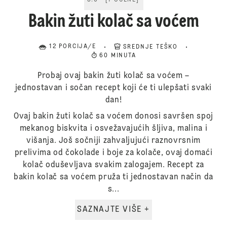
5.0
[
1
OCENE
]
Bakin žuti kolač sa voćem
12 PORCIJA/E
SREDNJE TEŠKO
60 MINUTA
Probaj ovaj bakin žuti kolač sa voćem –
jednostavan i sočan recept koji će ti ulepšati svaki
dan!
Ovaj bakin žuti kolač sa voćem donosi savršen spoj
mekanog biskvita i osvežavajućih šljiva, malina i
višanja. Još sočniji zahvaljujući raznovrsnim
prelivima od čokolade i boje za kolače, ovaj domaći
kolač oduševljava svakim zalogajem. Recept za
bakin kolač sa voćem pruža ti jednostavan način da
s...
SAZNAJTE VIŠE +