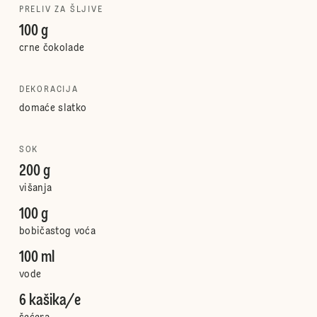
PRELIV ZA ŠLJIVE
100 g
crne čokolade
DEKORACIJA
domaće slatko
SOK
200 g
višanja
100 g
bobičastog voća
100 ml
vode
6 kašika/e