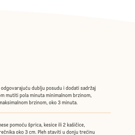
u odgovarajuću dublju posudu i dodati sadržaj
om mutiti pola minuta minimalnom brzinom,
 maksimalnom brzinom, oko 3 minuta.
se pomoću šprica, kesice ili 2 kašičice,
rečnika oko 3 cm. Pleh staviti u donju trećinu