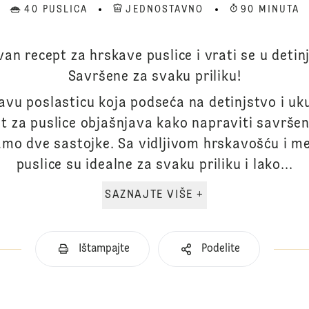
40 PUSLICA
JEDNOSTAVNO
90 MINUTA
an recept za hrskave puslice i vrati se u detinj
Savršene za svaku priliku!
avu poslasticu koja podseća na detinjstvo i uk
t za puslice objašnjava kako napraviti savršen
amo dve sastojke. Sa vidljivom hrskavošću i m
puslice su idealne za svaku priliku i lako...
SAZNAJTE VIŠE +
Ištampajte
Podelite