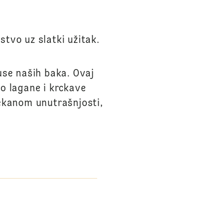
stvo uz slatki užitak.
use naših baka. Ovaj
o lagane i krckave
ekanom unutrašnjosti,