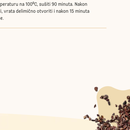
mperaturu na 100⁰C, sušiti 90 minuta. Nakon
ti, vrata delimično otvoriti i nakon 15 minuta
ne.