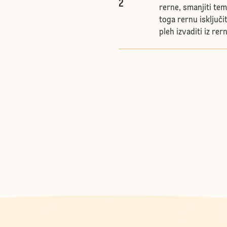
2
rerne, smanjiti te
toga rernu isključi
pleh izvaditi iz rer