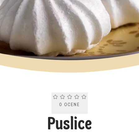
Current rating 0.0. Click to rate.
0
OCENE
Puslice