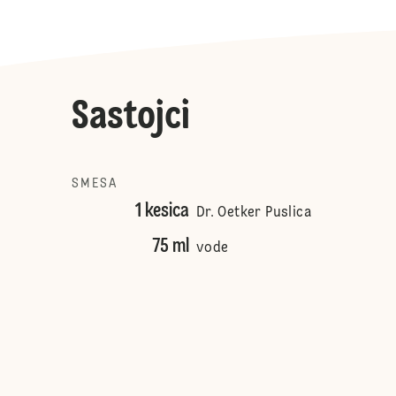
Sastojci
SMESA
1 kesica
Dr. Oetker Puslica
75 ml
vode