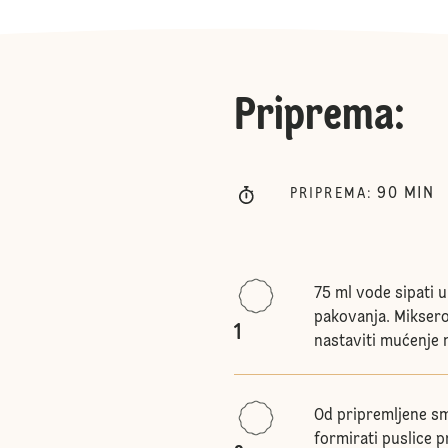
Priprema
:
90
MIN
PRIPREMA
:
75 ml vode sipati 
pakovanja. Mikser
1
nastaviti mućenje
Od pripremljene sme
formirati puslice p