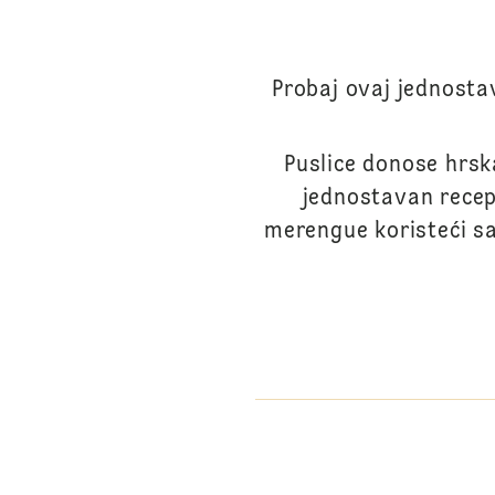
Probaj ovaj jednostav
Puslice donose hrsk
jednostavan recep
merengue koristeći s