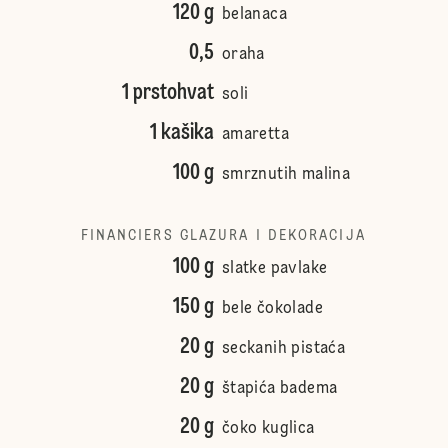
120 g
belanaca
0,5
oraha
1 prstohvat
soli
1 kašika
amaretta
100 g
smrznutih malina
FINANCIERS GLAZURA I DEKORACIJA
100 g
slatke pavlake
150 g
bele čokolade
20 g
seckanih pistaća
20 g
štapića badema
20 g
čoko kuglica