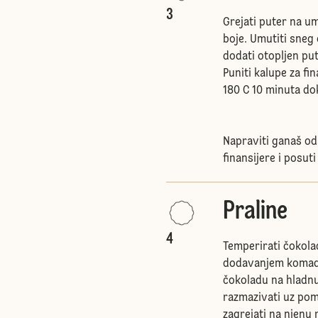
3
Grejati puter na u
boje. Umutiti sneg 
dodati otopljen pu
Puniti kalupe za fin
180 C 10 minuta do
Napraviti ganaš od
finansijere i posut
Praline
4
Temperirati čokolad
dodavanjem komadić
čokoladu na hladnu
razmazivati uz pomo
zagrejati na njenu