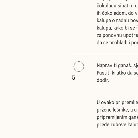
čokoladu sipati u d
ih čokoladom, do v
kalupa o radnu pov
kalupa, kako bi se 
za ponovnu upotreb
da se prohladi i po
Napraviti ganaš: sj
Pustiti kratko da 
5
dodir.
U ovako pripremlje
pržene lešnike, a u
pripremljenim gan
pređe rubove kalu