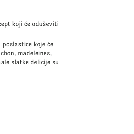
A
ept koji će oduševiti
e poslastice koje će
uchon, madeleines,
le slatke delicije su