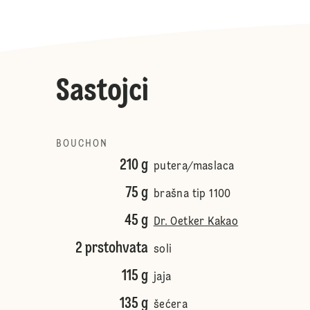
Sastojci
BOUCHON
210 g
putera/maslaca
75 g
brašna tip 1100
45 g
Dr. Oetker Kakao
2 prstohvata
soli
115 g
jaja
135 g
šećera