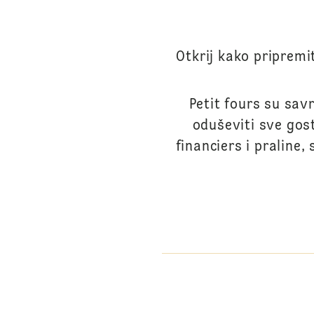
Otkrij kako pripremi
Petit fours su savr
oduševiti sve gos
financiers i praline