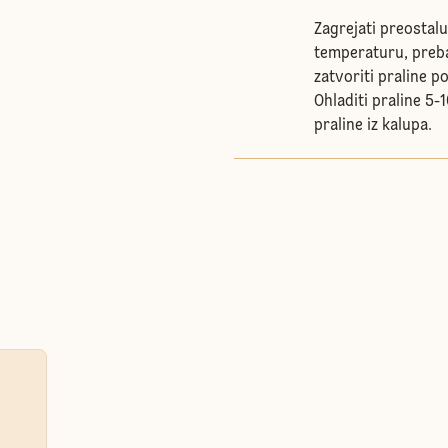
Zagrejati preostal
temperaturu, prebac
zatvoriti praline p
Ohladiti praline 5-
praline iz kalupa.