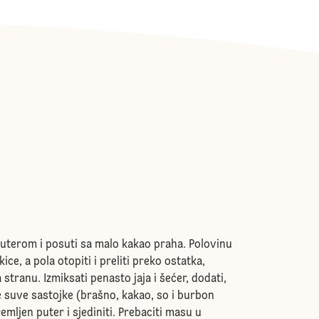
uterom i posuti sa malo kakao praha. Polovinu
ice, a pola otopiti i preliti preko ostatka,
a stranu. Izmiksati penasto jaja i šećer, dodati,
 suve sastojke (brašno, kakao, so i burbon
remljen puter i sjediniti. Prebaciti masu u