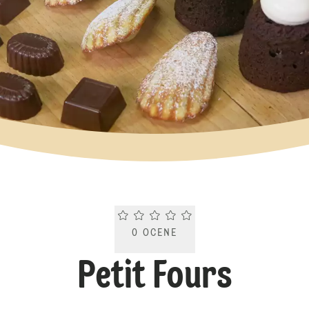
Current rating 0.0. Click to rate.
0
OCENE
Petit Fours