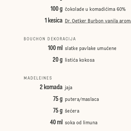
100 g
čokolade u komadićima 60%
1 kesica
Dr. Oetker Burbon vanila arom
BOUCHON DEKORACIJA
100 ml
slatke pavlake umućene
20 g
listića kokosa
MADELEINES
2 komada
jaja
75 g
putera/maslaca
75 g
šećera
40 ml
soka od limuna