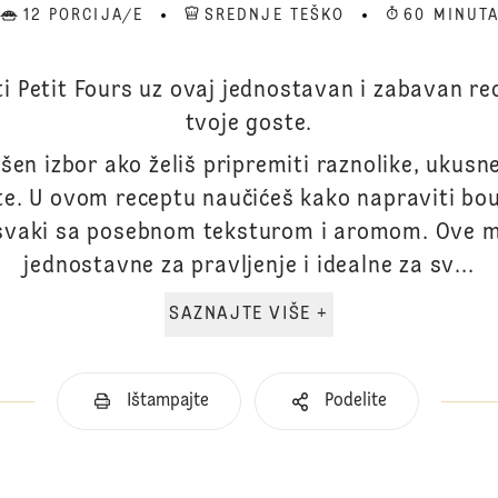
12 PORCIJA/E
SREDNJE TEŠKO
60 MINUT
ti Petit Fours uz ovaj jednostavan i zabavan rec
tvoje goste.
šen izbor ako želiš pripremiti raznolike, ukusn
te. U ovom receptu naučićeš kako napraviti bo
, svaki sa posebnom teksturom i aromom. Ove ma
jednostavne za pravljenje i idealne za sv...
SAZNAJTE VIŠE +
Ištampajte
Podelite