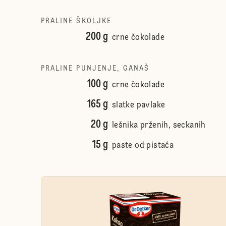
PRALINE ŠKOLJKE
200 g
crne čokolade
PRALINE PUNJENJE, GANAŠ
100 g
crne čokolade
165 g
slatke pavlake
20 g
lešnika prženih, seckanih
15 g
paste od pistaća