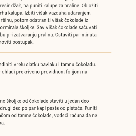
resir džak, pa puniti kalupe za praline. Obložiti
rha kalupa. Izbiti višak vazduha udaranjem
ršinu, potom odstraniti višak čokolade iz
formirale školjke. Sav višak čokolade sačuvati
u pri zatvaranju pralina. Ostaviti par minuta
noviti postupak.
ediniti vrelu slatku pavlaku i tamnu čokoladu.
se ohladi prekriveno providnom folijom na
ne školjke od čokolade staviti u jedan deo
 drugi deo po par kapi paste od pistaća. Puniti
ašom od tamne čokolade, vodeći računa da ne
pa.