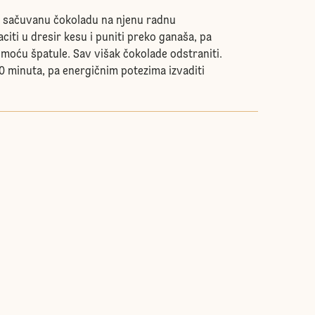
u sačuvanu čokoladu na njenu radnu
iti u dresir kesu i puniti preko ganaša, pa
omoću špatule. Sav višak čokolade odstraniti.
10 minuta, pa energičnim potezima izvaditi