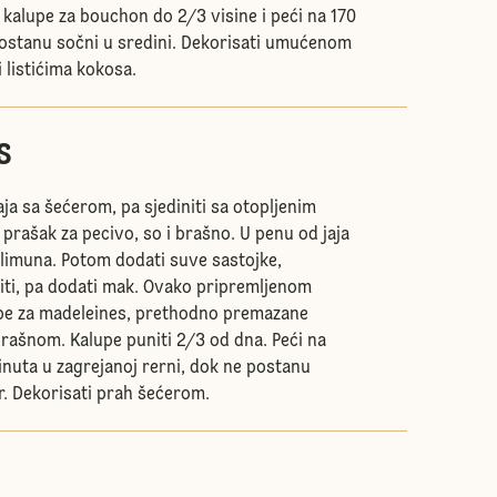
i kalupe za bouchon do 2/3 visine i peći na 170
 ostanu sočni u sredini. Dekorisati umućenom
 listićima kokosa.
s
ja sa šećerom, pa sjediniti sa otopljenim
prašak za pecivo, so i brašno. U penu od jaja
 limuna. Potom dodati suve sastojke,
ti, pa dodati mak. Ovako pripremljenom
pe za madeleines, prethodno premazane
rašnom. Kalupe puniti 2/3 od dna. Peći na
inuta u zagrejanoj rerni, dok ne postanu
r. Dekorisati prah šećerom.