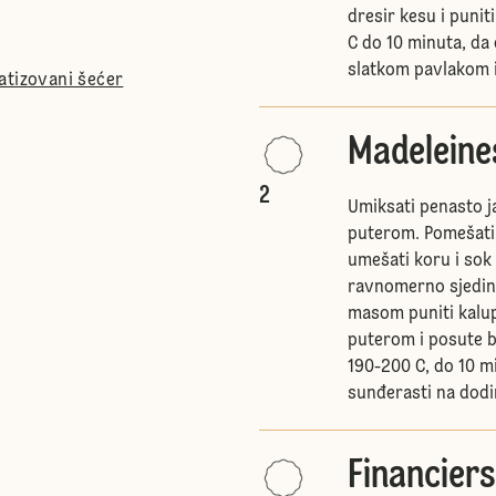
dresir kesu i punit
C do 10 minuta, da
slatkom pavlakom i
atizovani šećer
Madeleine
2
Umiksati penasto ja
puterom. Pomešati 
umešati koru i sok
ravnomerno sjedini
masom puniti kalu
puterom i posute b
190-200 C, do 10 m
sunđerasti na dodi
Financiers