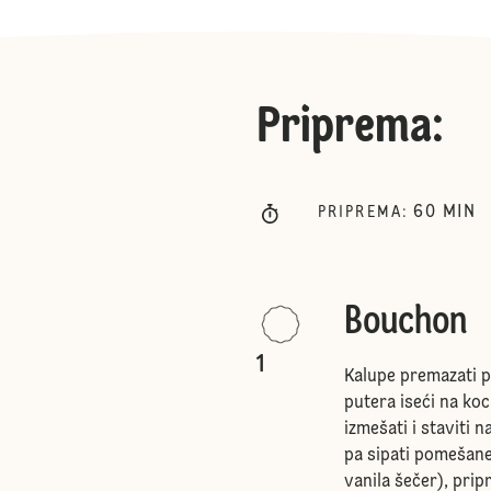
Priprema
:
60
MIN
PRIPREMA
:
Bouchon
1
Kalupe premazati p
putera iseći na kock
izmešati i staviti n
pa sipati pomešane
vanila šečer), prip