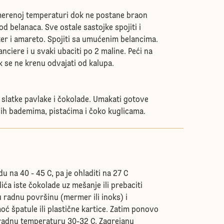
merenoj temperaturi dok ne postane braon
od belanaca. Sve ostale sastojke spojiti i
ter i amareto. Spojiti sa umućenim belancima.
anciere i u svaki ubaciti po 2 maline. Peći na
k se ne krenu odvajati od kalupa.
 slatke pavlake i čokolade. Umakati gotove
i ih bademima, pistaćima i čoko kuglicama.
u na 40 - 45 C, pa je ohladiti na 27 C
a iste čokolade uz mešanje ili prebaciti
 radnu površinu (mermer ili inoks) i
ć špatule ili plastične kartice. Zatim ponovo
 radnu temperaturu 30-32 C. Zagrejanu