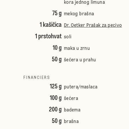
kora jednog limuna
75 g
mekog brašna
1 kašičica
Dr. Oetker Prašak za pecivo
1 prstohvat
soli
10 g
maka u zrnu
50 g
šećera u prahu
FINANCIERS
125 g
putera/maslaca
100 g
šećera
200 g
badema
50 g
brašna