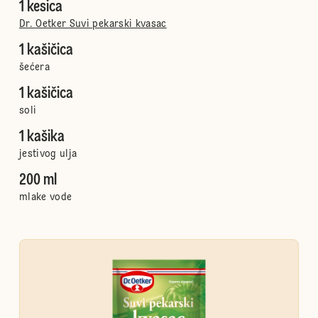
1 kesica
Dr. Oetker Suvi pekarski kvasac
1 kašičica
šećera
1 kašičica
soli
1 kašika
jestivog ulja
200 ml
mlake vode