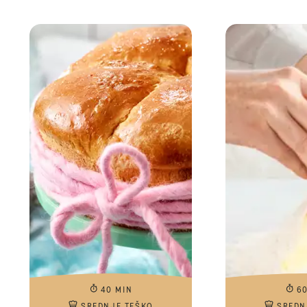
40 MIN
6