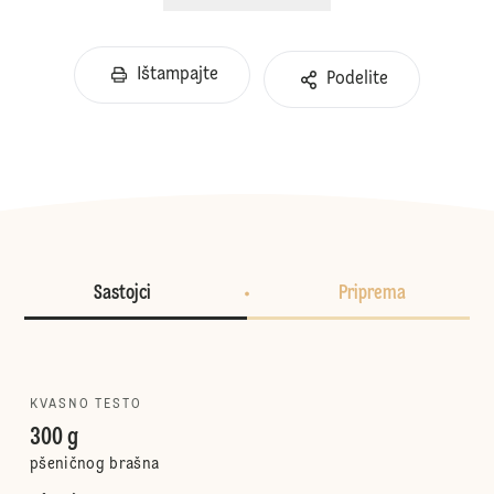
Ištampajte
Podelite
Sastojci
Priprema
KVASNO TESTO
300 g
pšeničnog brašna