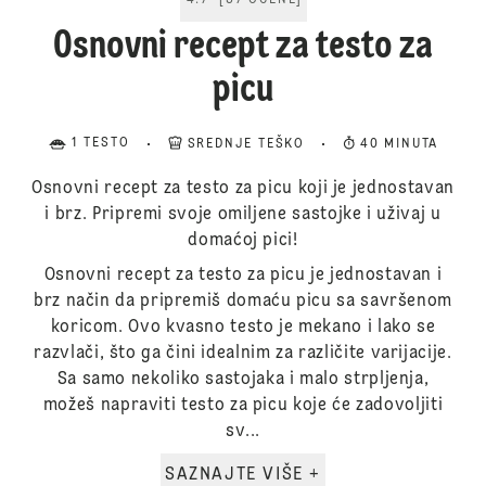
4.7
[
37
OCENE
]
Osnovni recept za testo za
picu
1 TESTO
SREDNJE TEŠKO
40 MINUTA
Osnovni recept za testo za picu koji je jednostavan
i brz. Pripremi svoje omiljene sastojke i uživaj u
domaćoj pici!
Osnovni recept za testo za picu je jednostavan i
brz način da pripremiš domaću picu sa savršenom
koricom. Ovo kvasno testo je mekano i lako se
razvlači, što ga čini idealnim za različite varijacije.
Sa samo nekoliko sastojaka i malo strpljenja,
možeš napraviti testo za picu koje će zadovoljiti
sv...
SAZNAJTE VIŠE +