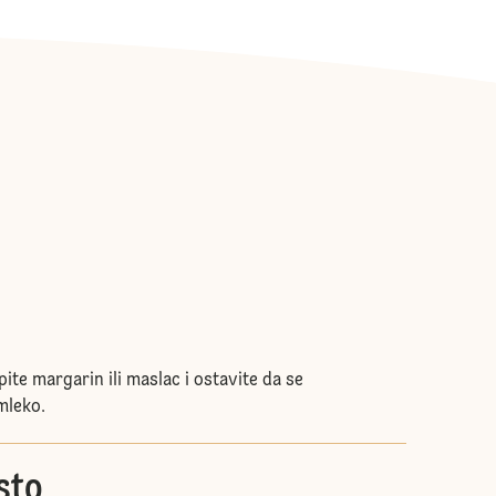
ite margarin ili maslac i ostavite da se
mleko.
sto