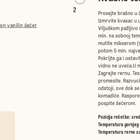
2
Prosejte brašno u č
Izmrvite kvasac u u
bon vanilin šećer
Viljuškom pažljivo 
min. na sobnoj tem
mutite mikserom (
potom 5 min. najve
Pokrijte ga i ostav
vidno ne uveća.U 
Zagrejte rernu. Te
promesite. Razvucit
odstoji, sve dok se
komadiće. Raspore
pospite šećerom.
Pozicija rešetke
:
sred
Temperatura gornjeg 
Temperatura rerne sa