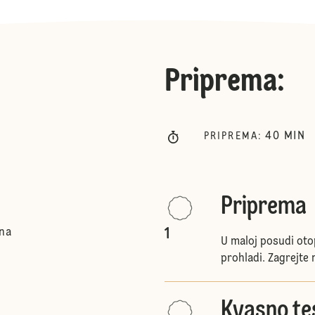
Priprema
:
40
MIN
PRIPREMA
:
Priprema
1
ina
U maloj posudi otop
prohladi. Zagrejte 
Kvasno te