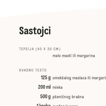
Sastojci
TEPSIJA (40 X 30 CM)
malo masti ili margarina
KVASNO TESTO
125 g
omekšalog maslaca ili margar
200 ml
mleka
500 g
pšeničnog brašna