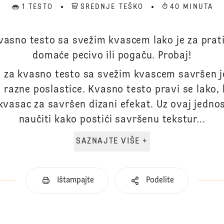
1 TESTO
SREDNJE TEŠKO
40 MINUTA
vasno testo sa svežim kvascem lako je za pratit
domaće pecivo ili pogaču. Probaj!
 za kvasno testo sa svežim kvascem savršen j
 razne poslastice. Kvasno testo pravi se lako,
kvasac za savršen dizani efekat. Uz ovaj jedno
naučiti kako postići savršenu tekstur...
SAZNAJTE VIŠE +
Ištampajte
Podelite