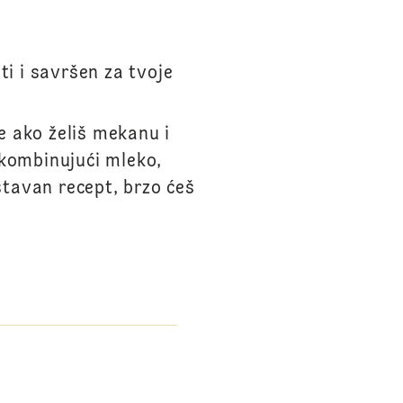
i i savršen za tvoje
e ako želiš mekanu i
 kombinujući mleko,
stavan recept, brzo ćeš