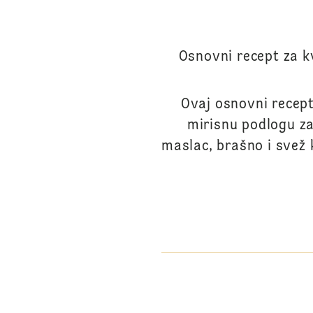
Osnovni recept za k
Ovaj osnovni recept
mirisnu podlogu za
maslac, brašno i svež 