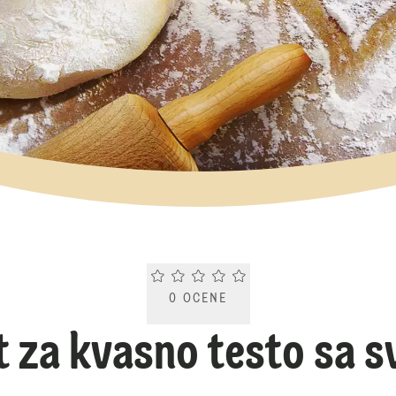
Current rating 0.0. Click to rate.
0
OCENE
t za kvasno testo sa 