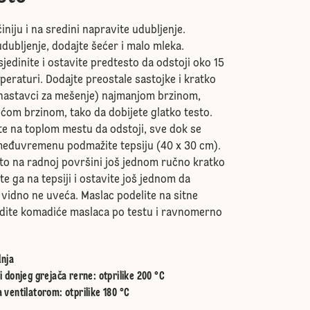
iniju i na sredini napravite udubljenje.
dubljenje, dodajte šećer i malo mleka.
sjedinite i ostavite predtesto da odstoji oko 15
peraturi. Dodajte preostale sastojke i kratko
nastavci za mešenje) najmanjom brzinom,
ćom brzinom, tako da dobijete glatko testo.
ite na toplom mestu da odstoji, sve dok se
međuvremenu podmažite tepsiju (40 x 30 cm).
sto na radnoj površini još jednom ručno kratko
e ga na tepsiji i ostavite još jednom da
 vidno ne uveća. Maslac podelite na sitne
dite komadiće maslaca po testu i ravnomerno
nja
i donjeg grejača rerne
:
otprilike 200 °C
 ventilatorom
:
otprilike 180 °C