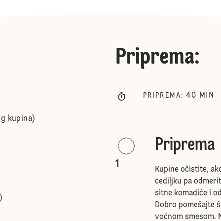
Priprema
:
40
MIN
PRIPREMA
:
 g kupina)
Priprema
1
Kupine očistite, ak
cediljku pa odmerit
sitne komadiće i o
)
Dobro pomešajte še
voćnom smesom. Na