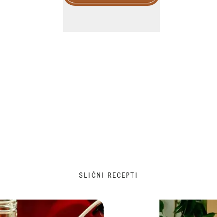
SLIČNI RECEPTI
Žele od ribizli sa ruzmarinom