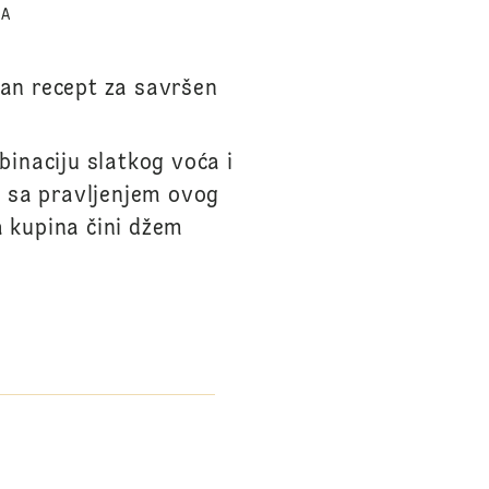
TA
an recept za savršen
inaciju slatkog voća i
š sa pravljenjem ovog
 kupina čini džem