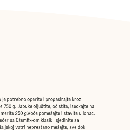
o je potrebno operite i propasirajte kroz
e 750 g. Jabuke oljuštite, očistite, iseckajte na
dmerite 250 g.Voće pomešajte i stavite u lonac.
ćer sa Džemfix-om klasik i sjedinite sa
 jakoj vatri neprestano mešajte, sve dok