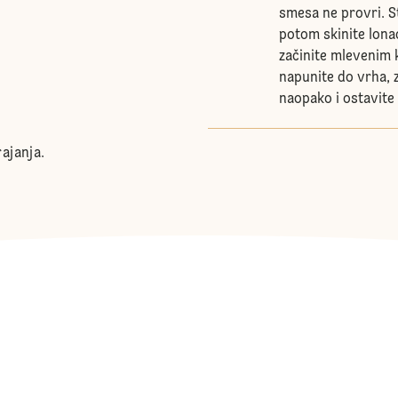
smesa ne provri. S
potom skinite lonac
začinite mlevenim 
napunite do vrha, z
naopako i ostavite
ajanja.