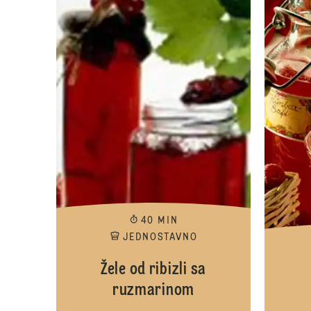
40 MIN
JEDNOSTAVNO
Žele od ribizli sa
ruzmarinom