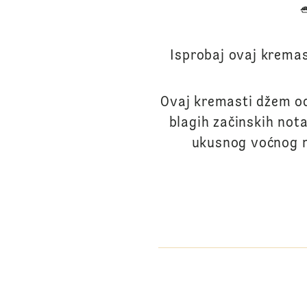
Isprobaj ovaj krema
Ovaj kremasti džem od
blagih začinskih not
ukusnog voćnog n