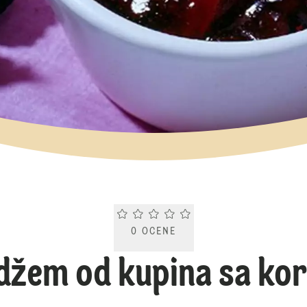
Current rating 0.0. Click to rate.
0
OCENE
džem od kupina sa ko