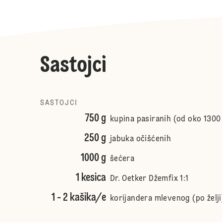
Sastojci
SASTOJCI
750 g
kupina pasiranih (od oko 1300
250 g
jabuka očišćenih
1000 g
šećera
1 kesica
Dr. Oetker Džemfix 1:1
1 - 2 kašika/e
korijandera mlevenog (po želji