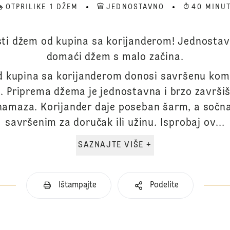
OTPRILIKE 1 DŽEM
JEDNOSTAVNO
40 MINU
sti džem od kupina sa korijanderom! Jednostav
domaći džem s malo začina.
 kupina sa korijanderom donosi savršenu komb
a. Priprema džema je jednostavna i brzo završi
amaza. Korijander daje poseban šarm, a sočna
savršenim za doručak ili užinu. Isprobaj ov...
SAZNAJTE VIŠE +
Ištampajte
Podelite