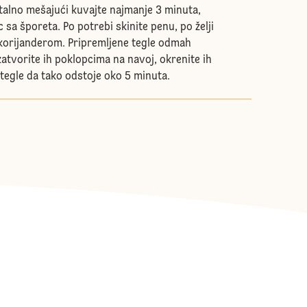
talno mešajući kuvajte najmanje 3 minuta,
 sa šporeta. Po potrebi skinite penu, po želji
korijanderom. Pripremljene tegle odmah
atvorite ih poklopcima na navoj, okrenite ih
 tegle da tako odstoje oko 5 minuta.