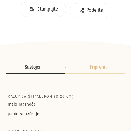
Ištampajte
Podelite
Sastojci
Priprema
KALUP SA ŠTIPALJKOM (Ø 26 CM)
malo masnoće
papir za pečenje