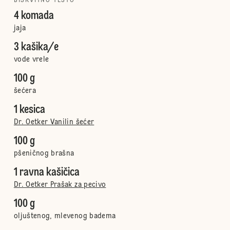
BISKVITNO TESTO
4 komada
jaja
3 kašika/e
vode vrele
100 g
šećera
1 kesica
Dr. Oetker Vanilin šećer
100 g
pšeničnog brašna
1 ravna kašičica
Dr. Oetker Prašak za pecivo
100 g
oljuštenog, mlevenog badema