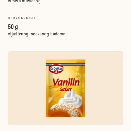
cimeta mlevenog
UKRAŠAVANJE
50 g
oljuštenog, seckanog badema