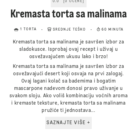
0.0
[
0
OCENE
]
Kremasta torta sa malinama
1 TORTA
SREDNJE TEŠKO
60 MINUTA
Kremasta torta sa malinama je savršen izbor za
sladokusce. Isprobaj ovaj recept i uživaj u
osvežavajućem ukusu lako i brzo!
Kremasta torta sa malinama je savršen izbor za
osvežavajući desert koji osvaja na prvi zalogaj.
Ovaj lagani kolač sa bademima i bogatim
mascarpone nadevom donosi pravo uživanje u
svakom sloju. Ako voliš kombinaciju voćnih aroma
i kremaste teksture, kremasta torta sa malinama
pružiće ti jednostava...
SAZNAJTE VIŠE +