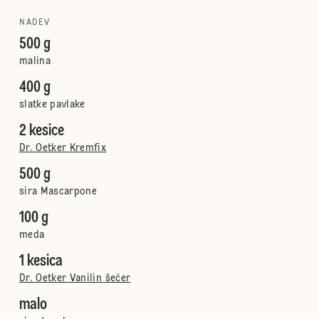
NADEV
500 g
malina
400 g
slatke pavlake
2 kesice
Dr. Oetker Kremfix
500 g
sira Mascarpone
100 g
meda
1 kesica
Dr. Oetker Vanilin šećer
malo