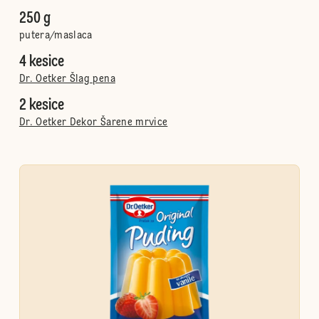
250 g
putera/maslaca
4 kesice
Dr. Oetker Šlag pena
2 kesice
Dr. Oetker Dekor Šarene mrvice