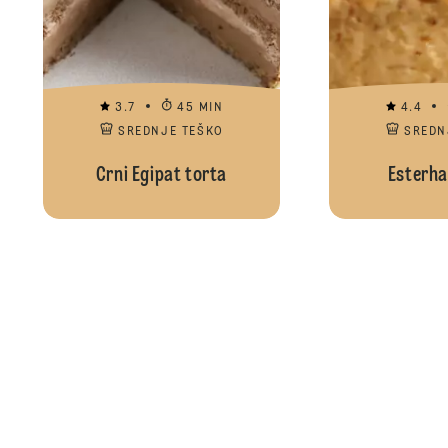
3.7
45 MIN
4.4
SREDNJE TEŠKO
SREDN
Crni Egipat torta
Esterha