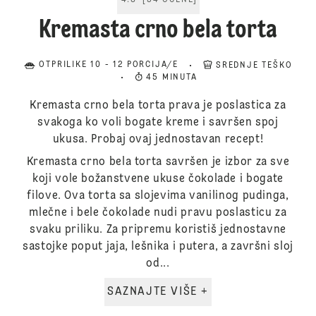
4.8
[
54
OCENE
]
Kremasta crno bela torta
OTPRILIKE 10 - 12 PORCIJA/E
SREDNJE TEŠKO
45 MINUTA
Kremasta crno bela torta prava je poslastica za
svakoga ko voli bogate kreme i savršen spoj
ukusa. Probaj ovaj jednostavan recept!
Kremasta crno bela torta savršen je izbor za sve
koji vole božanstvene ukuse čokolade i bogate
filove. Ova torta sa slojevima vanilinog pudinga,
mlečne i bele čokolade nudi pravu poslasticu za
svaku priliku. Za pripremu koristiš jednostavne
sastojke poput jaja, lešnika i putera, a završni sloj
od...
SAZNAJTE VIŠE +