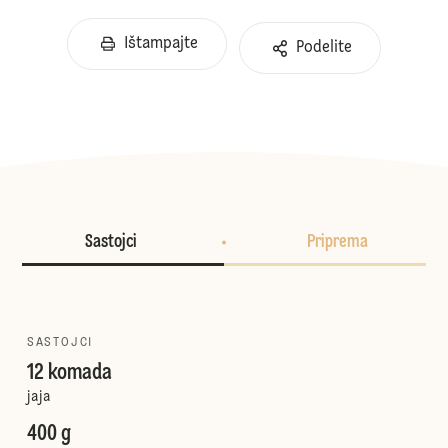
Ištampajte
Podelite
Sastojci
Priprema
SASTOJCI
12 komada
jaja
400 g