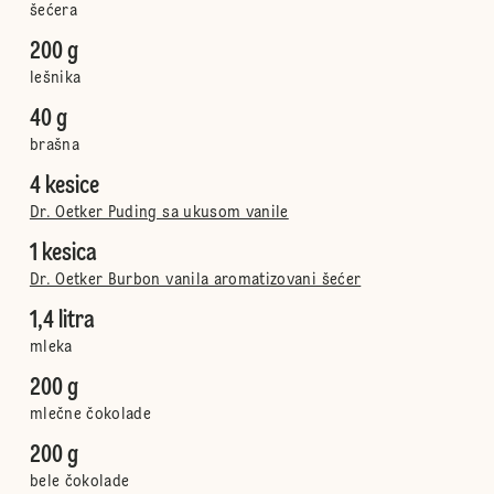
šećera
200 g
lešnika
40 g
brašna
4 kesice
Dr. Oetker Puding sa ukusom vanile
1 kesica
Dr. Oetker Burbon vanila aromatizovani šećer
1,4 litra
mleka
200 g
mlečne čokolade
200 g
bele čokolade