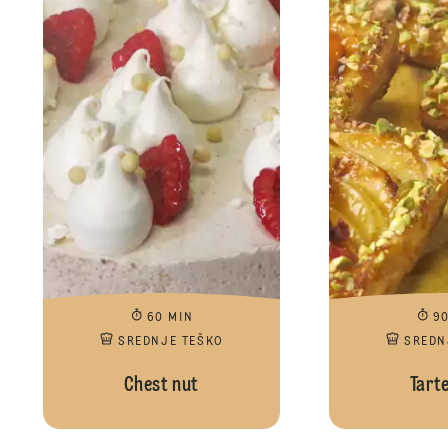
60 MIN
9
SREDNJE TEŠKO
SREDN
Chest nut
Tarte