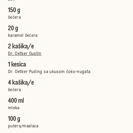
150 g
šećera
20 g
karamel šećera
2 kašika/e
Dr. Oetker Gustin
1 kesica
Dr. Oetker Puding sa ukusom čoko-nugata
4 kašika/e
šećera
400 ml
mleka
100 g
putera/maslaca