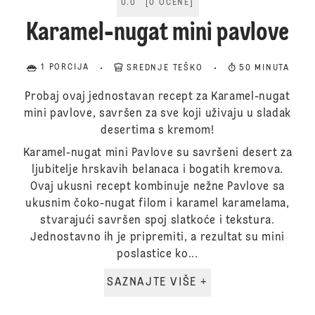
0.0
[
0
OCENE
]
Karamel-nugat mini pavlove
1 PORCIJA
SREDNJE TEŠKO
50 MINUTA
Probaj ovaj jednostavan recept za Karamel-nugat
mini pavlove, savršen za sve koji uživaju u sladak
desertima s kremom!
Karamel-nugat mini Pavlove su savršeni desert za
ljubitelje hrskavih belanaca i bogatih kremova.
Ovaj ukusni recept kombinuje nežne Pavlove sa
ukusnim čoko-nugat filom i karamel karamelama,
stvarajući savršen spoj slatkoće i tekstura.
Jednostavno ih je pripremiti, a rezultat su mini
poslastice ko...
SAZNAJTE VIŠE +