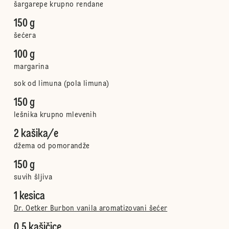
šargarepe krupno rendane
150 g
šećera
100 g
margarina
sok od limuna (pola limuna)
150 g
lešnika krupno mlevenih
2 kašika/e
džema od pomorandže
150 g
suvih šljiva
1 kesica
Dr. Oetker Burbon vanila aromatizovani šećer
0,5 kašičice