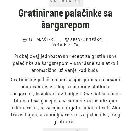
0.0
[
0
OCENE
]
Gratinirane palačinke sa
šargarepom
12 PALAČINKI
SREDNJE TEŠKO
60 MINUTA
Probaj ovaj jednostavan recept za gratinirane
palačinke sa šargarepom – savršene za slatko i
aromatično uživanje kod kuće.
Gratinirane palačinke sa šargarepom su ukusan i
neobičan desert koji kombinuje slatkoću
šargarepe, lešnika i suvih šljiva. Ove palačinke sa
filom od šargarepe savršeno se karamelizuju i
peku u rerni, stvarajući bogat i topao obrok. Ako
tražiš lagan, a zanimljiv recept za palačinke, ovaj
gratinira...