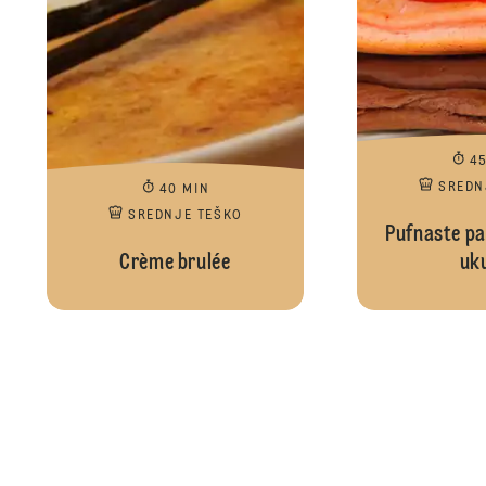
4
SREDN
40 MIN
SREDNJE TEŠKO
Pufnaste pal
Crème brulée
uk