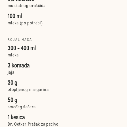
muskatnog oraščića
100 ml
mleka (po potrebi)
ROJAL MASA
300 - 400 ml
mleka
3 komada
jaja
30 g
otopljenog margarina
50 g
smeđeg šećera
1 kesica
Dr. Oetker Prašak za pecivo