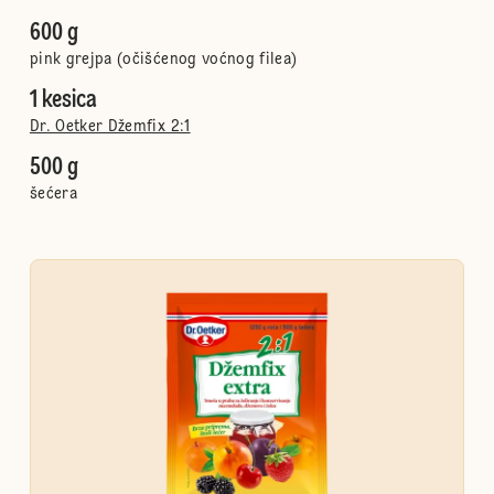
600 g
pink grejpa (očišćenog voćnog filea)
1 kesica
Dr. Oetker Džemfix 2:1
500 g
šećera