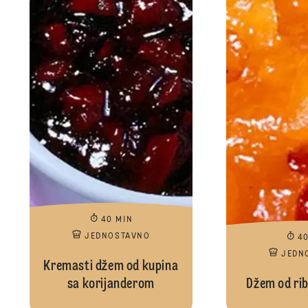
40 MIN
JEDNOSTAVNO
4
JEDN
Kremasti džem od kupina
sa korijanderom
Džem od rib