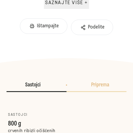
SAZNAJTE VIŠE +
Ištampajte
Podelite
Sastojci
Priprema
SASTOJCI
800 g
crvenih ribizli očišćenih