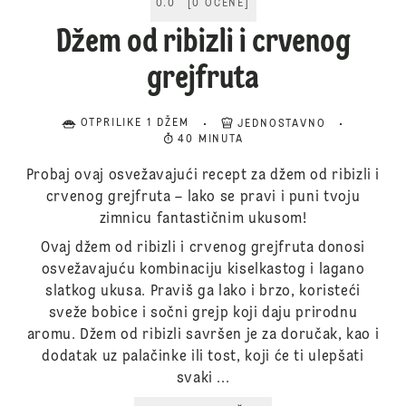
0.0
[
0
OCENE
]
Džem od ribizli i crvenog
grejfruta
OTPRILIKE 1 DŽEM
JEDNOSTAVNO
40 MINUTA
Probaj ovaj osvežavajući recept za džem od ribizli i
crvenog grejfruta – lako se pravi i puni tvoju
zimnicu fantastičnim ukusom!
Ovaj džem od ribizli i crvenog grejfruta donosi
osvežavajuću kombinaciju kiselkastog i lagano
slatkog ukusa. Praviš ga lako i brzo, koristeći
sveže bobice i sočni grejp koji daju prirodnu
aromu. Džem od ribizli savršen je za doručak, kao i
dodatak uz palačinke ili tost, koji će ti ulepšati
svaki ...