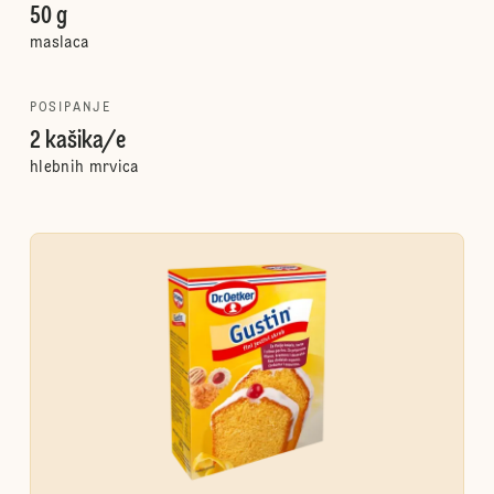
50 g
maslaca
POSIPANJE
2 kašika/e
hlebnih mrvica