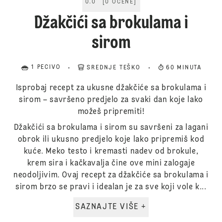
0.0
[
0
OCENE
]
Džakčići sa brokulama i
sirom
1 PECIVO
SREDNJE TEŠKO
60 MINUTA
Isprobaj recept za ukusne džakčiće sa brokulama i
sirom – savršeno predjelo za svaki dan koje lako
možeš pripremiti!
Džakčići sa brokulama i sirom su savršeni za lagani
obrok ili ukusno predjelo koje lako pripremiš kod
kuće. Meko testo i kremasti nadev od brokule,
krem sira i kačkavalja čine ove mini zalogaje
neodoljivim. Ovaj recept za džakčiće sa brokulama i
sirom brzo se pravi i idealan je za sve koji vole k...
SAZNAJTE VIŠE +