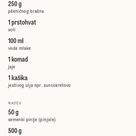
250 g
pšeničnog brašna
1 prstohvat
soli
100 ml
vode mlake
1 komad
jaje
1 kašika
jestivog ulja npr. suncokretovo
NADEV
50 g
semenki pinije (pinjole)
500 g