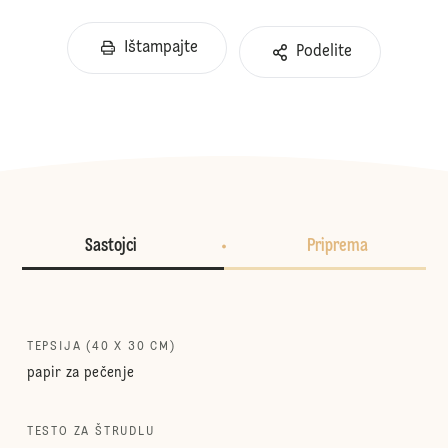
Ištampajte
Podelite
Sastojci
Priprema
TEPSIJA (40 X 30 CM)
papir za pečenje
TESTO ZA ŠTRUDLU