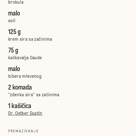
brokula
malo
soli
125 g
krem sira sa začinima
75 g
kačkavalja Gaude
malo
bibera mlevenog
2 komada
"zdenka sira" sa začinima
1 kašičica
Dr. Oetker Gustin
PREMAZIVANJE