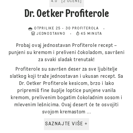
4.0
[
2
OCENE
]
Dr. Oetker Profiterole
OTPRILIKE 25 - 30 PROFITEROLA
JEDNOSTAVNO
45 MINUTA
Probaj ovaj jednostavan Profiterole recept –
punjeni su kremom i preliveni čokoladom, savršeni
za svaki sladak trenutak!
Profiterole su savršen deser za sve ljubitelje
slatkog koji traže jednostavan i ukusan recept. Sa
Dr. Oetker Profiterole kesicom, brzo i lako
pripremiš fine šuplje loptice punjene vanila
kremom, prelivenim bogatim čokoladnim sosom i
mlevenim lešnicima. Ovaj desert će te osvojiti
svojom kremastom ...
SAZNAJTE VIŠE +