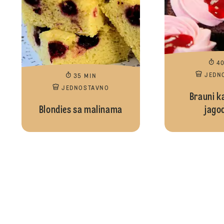
4
JEDN
35 MIN
JEDNOSTAVNO
Brauni k
Blondies sa malinama
jago