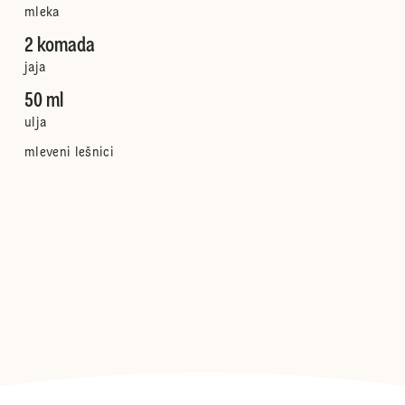
mleka
2 komada
jaja
50 ml
ulja
mleveni lešnici