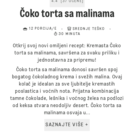
4.4
[
37
OCENE
]
Čoko torta sa malinama
12 PORCIJA/E
SREDNJE TEŠKO
30 MINUTA
Otkrij svoj novi omiljeni recept: Kremasta Čoko
torta sa malinama, savršena za svaku priliku i
jednostavna za pripremu!
Čoko torta sa malinama donosi savršen spoj
bogatog čokoladnog krema i svežih malina. Ovaj
kolač je idealan za sve ljubitelje kremastih
poslastica i voćnih nota. Prijatna kombinacija
tamne čokolade, lešnika i voćnog želea na podlozi
od keksa stvara neodoljiv desert. Čoko torta sa
malinama osvaja u...
SAZNAJTE VIŠE +