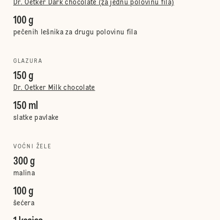
Dr. Oetker Dark chocolate (za jednu polovinu fila)
100 g
pečenih lešnika za drugu polovinu fila
GLAZURA
150 g
Dr. Oetker Milk chocolate
150 ml
slatke pavlake
VOĆNI ŽELE
300 g
malina
100 g
šećera