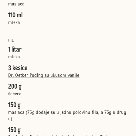
maslaca
110 ml
mleka
FIL
1 litar
mleka
3 kesice
Dr. Oetker Puding sa ukusom vanile
200 g
šećera
150 g
maslaca (75g dodaje se u jednu polovinu fila, a 75g u drug
u)
150 g