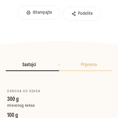
Ištampajte
Podelite
Sastojci
Priprema
OSNOVA OD KEKSA
300 g
mlevenog keksa
100 g