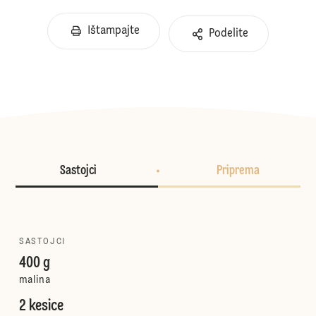
Ištampajte
Podelite
Sastojci
Priprema
SASTOJCI
400 g
malina
2 kesice