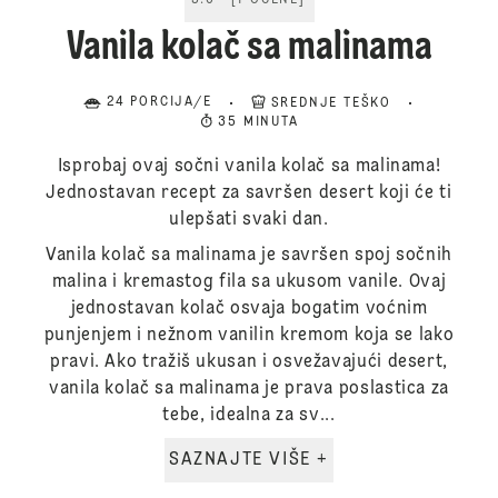
5.0
[
1
OCENE
]
Vanila kolač sa malinama
24 PORCIJA/E
SREDNJE TEŠKO
35 MINUTA
Isprobaj ovaj sočni vanila kolač sa malinama!
Jednostavan recept za savršen desert koji će ti
ulepšati svaki dan.
Vanila kolač sa malinama je savršen spoj sočnih
malina i kremastog fila sa ukusom vanile. Ovaj
jednostavan kolač osvaja bogatim voćnim
punjenjem i nežnom vanilin kremom koja se lako
pravi. Ako tražiš ukusan i osvežavajući desert,
vanila kolač sa malinama je prava poslastica za
tebe, idealna za sv...
SAZNAJTE VIŠE +