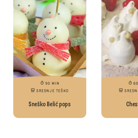
90 MIN
6
SREDNJE TEŠKO
SREDN
Sneško Belić pops
Ches