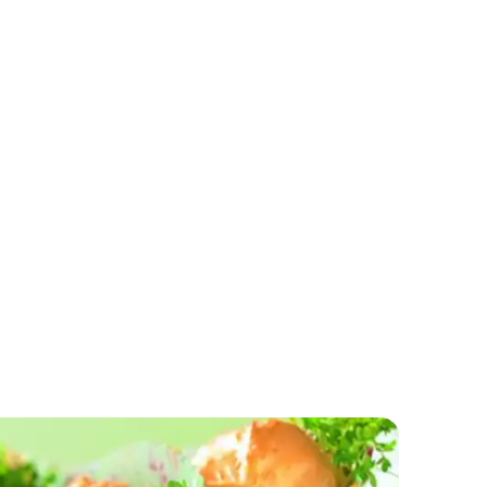
Hleb sa ovčijim sirom i spanaćem