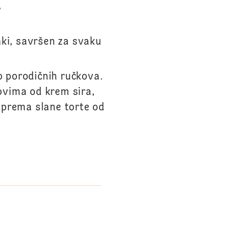
A
nki, savršen za svaku
do porodičnih ručkova.
ovima od krem sira,
riprema slane torte od