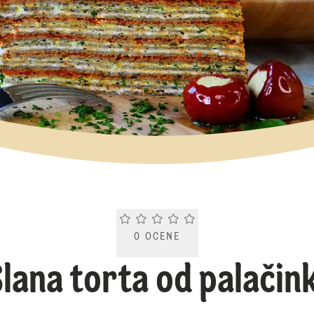
Current rating 0.0. Click to rate.
0
OCENE
Slana torta od palačink