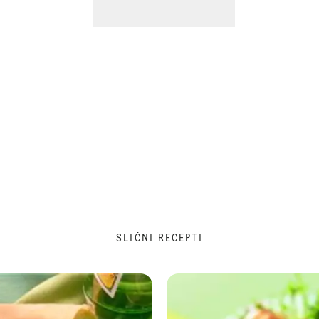
SLIČNI RECEPTI
Venac sa orasima ili bademima