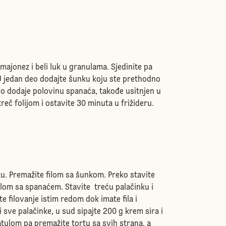
majonez i beli luk u granulama. Sjedinite pa
 U jedan deo dodajte šunku koju ste prethodno
 deo dodaje polovinu spanaća, takođe usitnjen u
treč folijom i ostavite 30 minuta u frižideru.
ku. Premažite filom sa šunkom. Preko stavite
 filom sa spanaćem. Stavite treću palačinku i
te filovanje istim redom dok imate fila i
i sve palačinke, u sud sipajte 200 g krem sira i
tulom pa premažite tortu sa svih strana, a