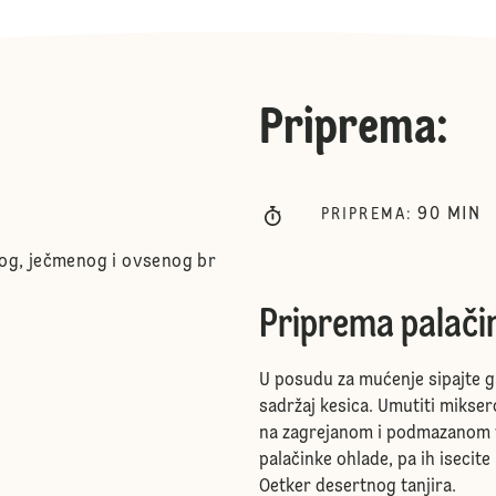
Priprema
:
90
MIN
PRIPREMA
:
nog, ječmenog i ovsenog br
Priprema palači
U posudu za mućenje sipajte g
sadržaj kesica. Umutiti mikse
na zagrejanom i podmazanom ti
palačinke ohlade, pa ih isecit
Oetker desertnog tanjira.