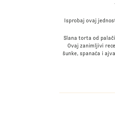
Isprobaj ovaj jednos
Slana torta od palači
Ovaj zanimljivi re
šunke, spanaća i ajva