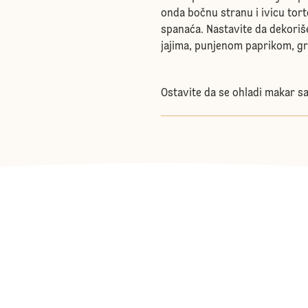
onda bočnu stranu i ivicu to
spanaća. Nastavite da dekorišet
jajima, punjenom paprikom, g
Ostavite da se ohladi makar s