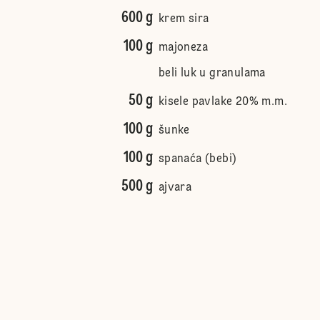
600 g
krem sira
100 g
majoneza
beli luk u granulama
50 g
kisele pavlake 20% m.m.
100 g
šunke
100 g
spanaća (bebi)
500 g
ajvara