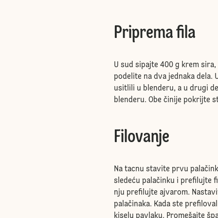
Priprema fila
U sud sipajte 400 g krem sira, 
podelite na dva jednaka dela.
usitlili u blenderu, a u drugi
blenderu. Obe činije pokrijte s
Filovanje
Na tacnu stavite prvu palačin
sledeću palačinku i prefilujte
nju prefilujte ajvarom. Nastavi
palačinaka. Kada ste prefiloval
kiselu pavlaku. Promešajte špa