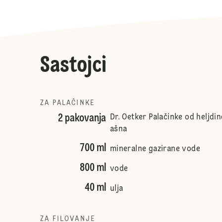
Sastojci
ZA PALAČINKE
2 pakovanja
Dr. Oetker Palačinke od heljdi
ašna
700 ml
mineralne gazirane vode
800 ml
vode
40 ml
ulja
ZA FILOVANJE