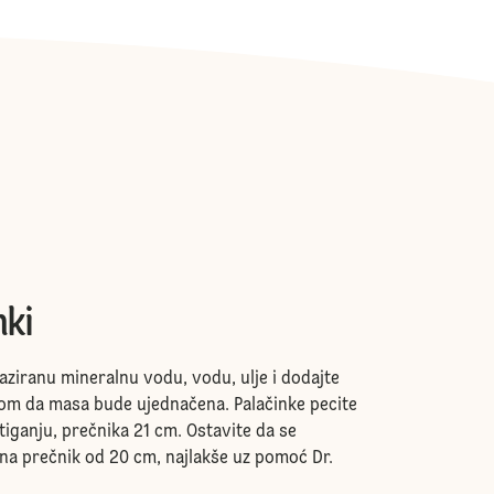
nki
aziranu mineralnu vodu, vodu, ulje i dodajte
rom da masa bude ujednačena. Palačinke pecite
ganju, prečnika 21 cm. Ostavite da se
e na prečnik od 20 cm, najlakše uz pomoć Dr.