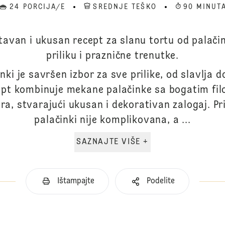
24 PORCIJA/E
SREDNJE TEŠKO
90 MINUT
tavan i ukusan recept za slanu tortu od palači
priliku i praznične trenutke.
nki je savršen izbor za sve prilike, od slavlja 
cept kombinuje mekane palačinke sa bogatim fil
ra, stvarajući ukusan i dekorativan zalogaj. P
palačinki nije komplikovana, a ...
SAZNAJTE VIŠE +
Ištampajte
Podelite