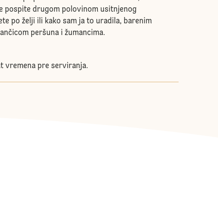
rte pospite drugom polovinom usitnjenog
e po želji ili kako sam ja to uradila, barenim
rančicom peršuna i žumancima.
at vremena pre serviranja.