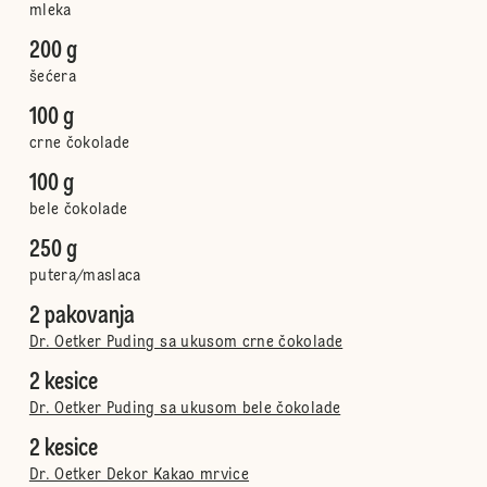
mleka
200 g
šećera
100 g
crne čokolade
100 g
bele čokolade
250 g
putera/maslaca
2 pakovanja
Dr. Oetker Puding sa ukusom crne čokolade
2 kesice
Dr. Oetker Puding sa ukusom bele čokolade
2 kesice
Dr. Oetker Dekor Kakao mrvice