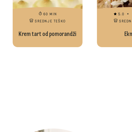
60 MIN
5.0
SREDNJE TEŠKO
SREDN
Krem tart od pomorandži
Ek