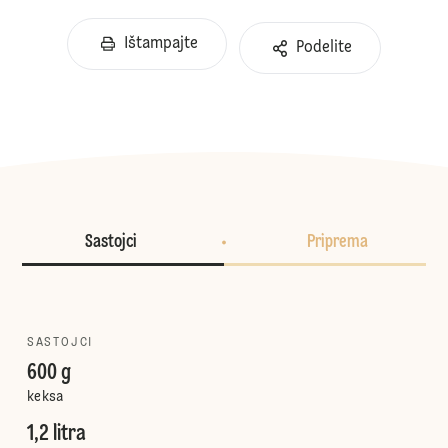
Ištampajte
Podelite
Sastojci
Priprema
SASTOJCI
600 g
keksa
1,2 litra