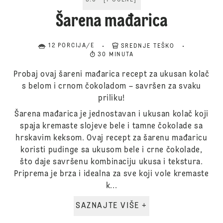
5.0
[
1
OCENE
]
Šarena mađarica
12 PORCIJA/E
SREDNJE TEŠKO
30 MINUTA
Probaj ovaj šareni mađarica recept za ukusan kolač
s belom i crnom čokoladom – savršen za svaku
priliku!
Šarena mađarica je jednostavan i ukusan kolač koji
spaja kremaste slojeve bele i tamne čokolade sa
hrskavim keksom. Ovaj recept za šarenu mađaricu
koristi pudinge sa ukusom bele i crne čokolade,
što daje savršenu kombinaciju ukusa i tekstura.
Priprema je brza i idealna za sve koji vole kremaste
k...
SAZNAJTE VIŠE +